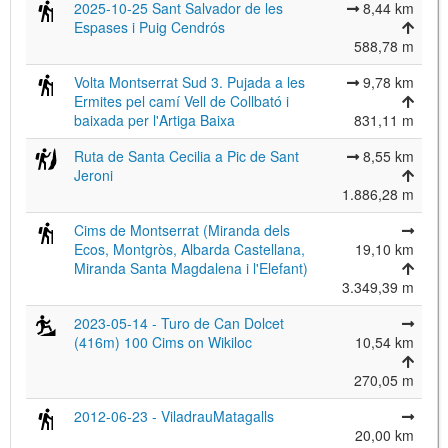
2025-10-25 Sant Salvador de les
8,44 km
Espases i Puig Cendrós
588,78 m
Volta Montserrat Sud 3. Pujada a les
9,78 km
Ermites pel camí Vell de Collbató i
baixada per l'Artiga Baixa
831,11 m
Ruta de Santa Cecilia a Pic de Sant
8,55 km
Jeroni
1.886,28 m
Cims de Montserrat (Miranda dels
Ecos, Montgròs, Albarda Castellana,
19,10 km
Miranda Santa Magdalena i l'Elefant)
3.349,39 m
2023-05-14 - Turo de Can Dolcet
(416m) 100 Cims on Wikiloc
10,54 km
270,05 m
2012-06-23 - ViladrauMatagalls
20,00 km