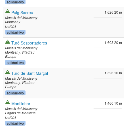
solidari-fvo
Puig Sacreu
1.626,20 m
Massís del Montseny
Montseny
Europa
solidari-fvo
Turó Sesportadores
1.603,20 m
Massís del Montseny
Montseny
Viladrau
Europa
solidari-fvo
Turó de Sant Marçal
1.526,10 m
Massís del Montseny
Montseny
Viladrau
Europa
solidari-fvo
Montllobar
1.460,10 m
Massís del Montseny
Fogars de Montclús
Europa
solidari-fvo