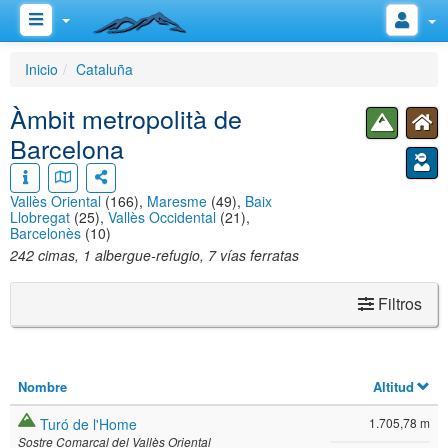
Inicio
Cataluña
Àmbit metropolità de
Barcelona
Vallès Oriental
(166),
Maresme
(49),
Baix
Llobregat
(25),
Vallès Occidental
(21),
Barcelonès
(10)
242 cimas, 1 albergue-refugio, 7 vías ferratas
Filtros
Nombre
Altitud
Turó de l'Home
1.705,78 m
Sostre Comarcal del Vallès Oriental