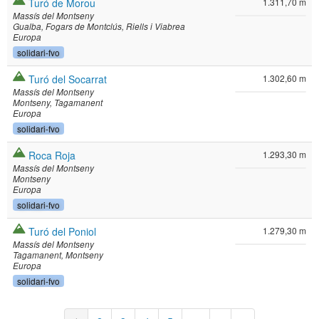
Turó de Morou
1.311,70 m
Massís del Montseny
Gualba
Fogars de Montclús
Riells i Viabrea
Europa
solidari-fvo
Turó del Socarrat
1.302,60 m
Massís del Montseny
Montseny
Tagamanent
Europa
solidari-fvo
Roca Roja
1.293,30 m
Massís del Montseny
Montseny
Europa
solidari-fvo
Turó del Poniol
1.279,30 m
Massís del Montseny
Tagamanent
Montseny
Europa
solidari-fvo
Paginación