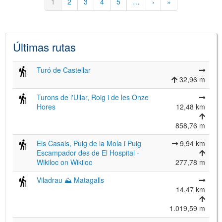
Página
1
Página
2
Página
3
Página
4
Página
5
…
Siguiente
›
Última
»
actual
página
página
Últimas rutas
Turó de Castellar
32,96 m
Turons de l'Ullar, Roig i de les Onze
Hores
12,48 km
858,76 m
Els Casals, Puig de la Mola i Puig
9,94 km
Escampador des de El Hospital -
Wikiloc on Wikiloc
277,78 m
Viladrau ⛰ Matagalls
14,47 km
1.019,59 m