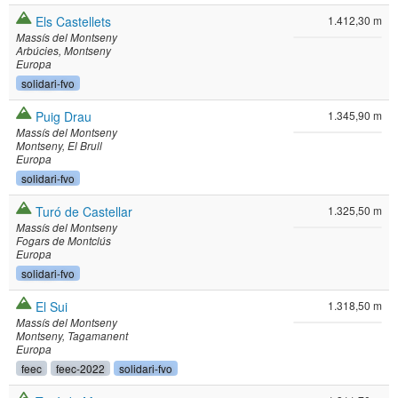
Els Castellets
1.412,30 m
Massís del Montseny
Arbúcies
Montseny
Europa
solidari-fvo
Puig Drau
1.345,90 m
Massís del Montseny
Montseny
El Brull
Europa
solidari-fvo
Turó de Castellar
1.325,50 m
Massís del Montseny
Fogars de Montclús
Europa
solidari-fvo
El Sui
1.318,50 m
Massís del Montseny
Montseny
Tagamanent
Europa
feec
feec-2022
solidari-fvo