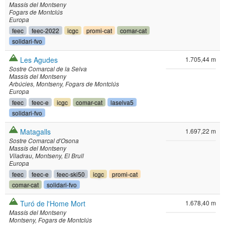
Massís del Montseny
Fogars de Montclús
Europa
feec
feec-2022
icgc
promi-cat
comar-cat
solidari-fvo
Les Agudes
1.705,44 m
Sostre Comarcal de la Selva
Massís del Montseny
Arbúcies
Montseny
Fogars de Montclús
Europa
feec
feec-e
icgc
comar-cat
laselva5
solidari-fvo
Matagalls
1.697,22 m
Sostre Comarcal d'Osona
Massís del Montseny
Viladrau
Montseny
El Brull
Europa
feec
feec-e
feec-ski50
icgc
promi-cat
comar-cat
solidari-fvo
Turó de l'Home Mort
1.678,40 m
Massís del Montseny
Montseny
Fogars de Montclús