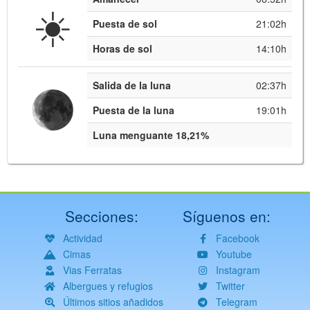
☀️
Puesta de sol
21:02h
Horas de sol
14:10h
Salida de la luna
02:37h
Puesta de la luna
19:01h
Luna menguante 18,21%
Secciones:
Síguenos en:
Actividad
Facebook
Cimas
Youtube
Vias Ferratas
Instagram
Albergues y refugios
Twitter
Últimos sitios añadidos
Telegram