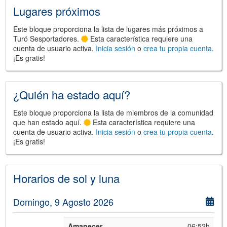
Lugares próximos
Este bloque proporciona la lista de lugares más próximos a
Turó Sesportadores.
Esta característica requiere una
cuenta de usuario activa.
Inicia sesión
o
crea tu propia cuenta
.
©
Leaflet
¡Es gratis!
JS library for interactive maps
©
OpenStreetMap
,
OpenTopoMap
and its contributors
(
CC BY-SH 4.0
)
©
Institut Cartogràfic i Geològic de
¿Quién ha estado aquí?
Catalunya
(
CC BY-SH 4.0
)
Este bloque proporciona la lista de miembros de la comunidad
que han estado aquí.
Esta característica requiere una
cuenta de usuario activa.
Inicia sesión
o
crea tu propia cuenta
.
¡Es gratis!
Horarios de sol y luna
Domingo, 9 Agosto 2026
Amanecer
06:52h