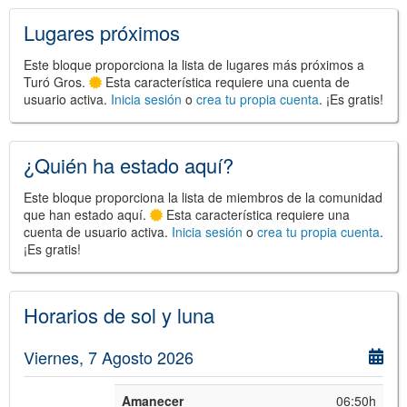
Lugares próximos
Este bloque proporciona la lista de lugares más próximos a
©
Leaflet
Turó Gros.
Esta característica requiere una cuenta de
JS library for interactive maps
usuario activa.
Inicia sesión
o
crea tu propia cuenta
. ¡Es gratis!
©
OpenStreetMap
,
OpenTopoMap
and its contributors
(
CC BY-SH 4.0
)
©
Institut Cartogràfic i Geològic de
Catalunya
(
CC BY-SH 4.0
)
¿Quién ha estado aquí?
Este bloque proporciona la lista de miembros de la comunidad
que han estado aquí.
Esta característica requiere una
cuenta de usuario activa.
Inicia sesión
o
crea tu propia cuenta
.
¡Es gratis!
Horarios de sol y luna
Viernes, 7 Agosto 2026
Amanecer
06:50h