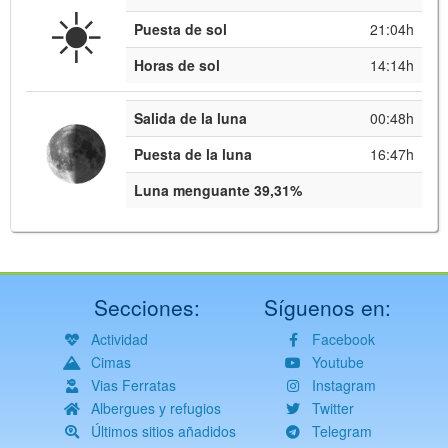
☀️
Puesta de sol
21:04h
Horas de sol
14:14h
Salida de la luna
00:48h
Puesta de la luna
16:47h
Luna menguante 39,31%
Secciones:
Síguenos en:
Actividad
Facebook
Cimas
Youtube
Vias Ferratas
Instagram
Albergues y refugios
Twitter
Últimos sitios añadidos
Telegram