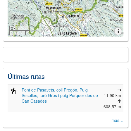
2 km
1 mi
Últimas rutas
Font de Pasavets, coll Pregón, Puig
Sesolles, turó Gros i puig Porquer des de
11,90 km
Can Casades
608,57 m
más…