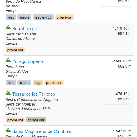
693,6 m
Serra de Rocablanca
Alt Àneu
Europa
feec
feec-e
feec-ski50
promi-cat
Serrat Negre
1.779,30 m
684,1 m
Serra del Catllaràs
Castell de l'Areny
Europa
promi-cat
Pollegó Superior
2.506,37 m
662,8 m
Pedraforca
Gósol
Saldes
Europa
feec
feec-e
icgc
promi-cat
Tossal de les Torretes
1.676,40 m
657,5 m
Sostre Comarcal de la Noguera
Serra del Montsec
Llimiana
Vilanova de Meià
Europa
promi-cat
comar-cat
Santa Magdalena de Cambrils
1.547,30 m
656,5 m
Serra de Santa Magdalena