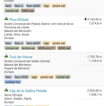
Europa
feec
feec-e
feec-ski50
icgc
promi-cat
comar-cat
2900-cat
Pica d'Estats
3.143,45 m
1.274,8 m
Sostre Comarcal del Pallars Sobirà i cim més alt de la
Província de Lleida
Massís del Montcalm
Lleida
Alins
Ausat
Europa
feec
feec-e
feec-ski50
icgc
promi-cat
comar-cat
techos-es
3000-pir-z11
3000-cat
Turó de l'Home
1.705,78 m
1.122,4 m
Sostre Comarcal del Vallès Oriental
Massís del Montseny
Fogars de Montclús
Europa
feec
feec-2022
icgc
promi-cat
comar-cat
solidari-fvo
Cap de la Gallina Pelada
2.320,99 m
1.006,7 m
Serra d'Ensija
Gósol
Saldes
Fígols
Europa