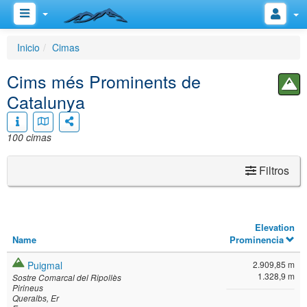
Inicio
Cimas
Cims més Prominents de
Catalunya
100 cimas
Filtros
Elevation
Name
Prominencia
Puigmal
2.909,85 m
1.328,9 m
Sostre Comarcal del Ripollès
Pirineus
Queralbs
Er