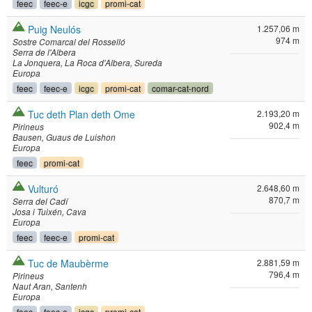
feec
feec-e
icgc
promi-cat
Puig Neulós
1.257,06 m
974 m
Sostre Comarcal del Rosselló
Serra de l'Albera
La Jonquera
La Roca d'Albera
Sureda
Europa
feec
feec-e
icgc
promi-cat
comar-cat-nord
Tuc deth Plan deth Ome
2.193,20 m
902,4 m
Pirineus
Bausen
Guaus de Luishon
Europa
feec
promi-cat
Vulturó
2.648,60 m
870,7 m
Serra del Cadí
Josa i Tuixén
Cava
Europa
feec
feec-e
promi-cat
Tuc de Maubèrme
2.881,59 m
796,4 m
Pirineus
Naut Aran
Santenh
Europa
feec
feec-e
icgc
promi-cat