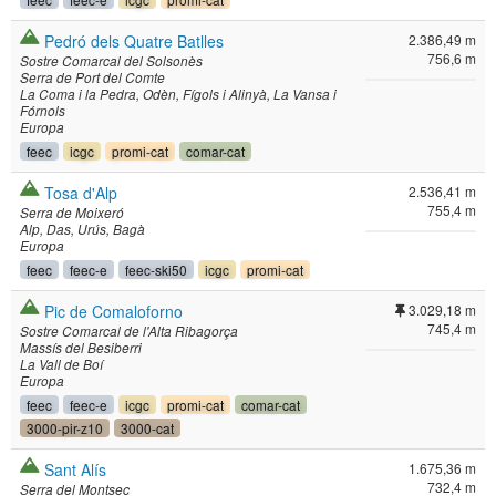
Pedró dels Quatre Batlles
2.386,49 m
756,6 m
Sostre Comarcal del Solsonès
Serra de Port del Comte
La Coma i la Pedra
Odèn
Fígols i Alinyà
La Vansa i
Fórnols
Europa
feec
icgc
promi-cat
comar-cat
Tosa d'Alp
2.536,41 m
755,4 m
Serra de Moixeró
Alp
Das
Urús
Bagà
Europa
feec
feec-e
feec-ski50
icgc
promi-cat
Pic de Comaloforno
3.029,18 m
745,4 m
Sostre Comarcal de l'Alta Ribagorça
Massís del Besiberri
La Vall de Boí
Europa
feec
feec-e
icgc
promi-cat
comar-cat
3000-pir-z10
3000-cat
Sant Alís
1.675,36 m
732,4 m
Serra del Montsec