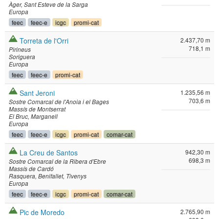
Àger
Sant Esteve de la Sarga
Europa
feec
feec-e
icgc
promi-cat
Torreta de l'Orri
2.437,70 m
718,1 m
Pirineus
Soriguera
Europa
feec
feec-e
promi-cat
Sant Jeroni
1.235,56 m
703,6 m
Sostre Comarcal de l'Anoia i el Bages
Massís de Montserrat
El Bruc
Marganell
Europa
feec
feec-e
icgc
promi-cat
comar-cat
La Creu de Santos
942,30 m
698,3 m
Sostre Comarcal de la Ribera d'Ebre
Massís de Cardó
Rasquera
Benifallet
Tivenys
Europa
feec
feec-e
icgc
promi-cat
comar-cat
Pic de Moredo
2.765,90 m