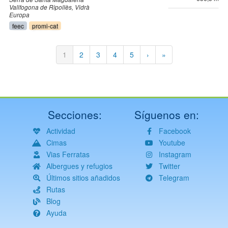
Vallfogona de Ripollès
Vidrà
Europa
feec
promi-cat
Paginación
Página
1
Página
2
Página
3
Página
4
Página
5
Siguiente
›
Última
»
actual
página
página
Secciones:
Síguenos en:
Actividad
Facebook
Cimas
Youtube
Vias Ferratas
Instagram
Albergues y refugios
Twitter
Últimos sitios añadidos
Telegram
Rutas
Blog
Ayuda