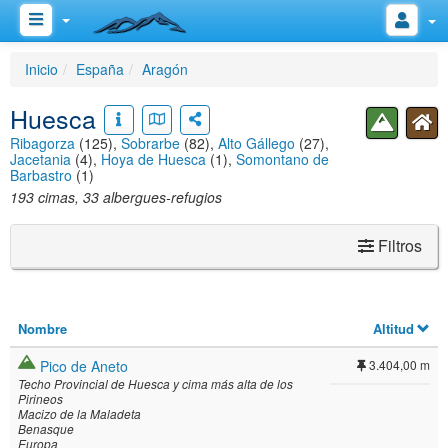
Inicio
España
Aragón
Huesca
Ribagorza
(125),
Sobrarbe
(82),
Alto Gállego
(27),
Jacetania
(4),
Hoya de Huesca
(1),
Somontano de
Barbastro
(1)
193 cimas, 33 albergues-refugios
Filtros
Nombre
Altitud
Pico de Aneto
3.404,00 m
Techo Provincial de Huesca y cima más alta de los
Pirineos
Macizo de la Maladeta
Benasque
Europa