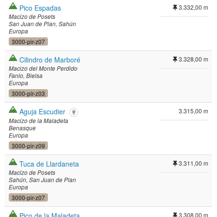
Pico Espadas
3.332,00 m
Macizo de Posets
San Juan de Plan
Sahún
Europa
3000-pir-z07
Cilindro de Marboré
3.328,00 m
Macizo del Monte Perdido
Fanlo
Bielsa
Europa
3000-pir-z03
Aguja Escudier
3.315,00 m
Macizo de la Maladeta
Benasque
Europa
3000-pir-z09
Tuca de Llardaneta
3.311,00 m
Macizo de Posets
Sahún
San Juan de Plan
Europa
3000-pir-z07
Pico de la Maladeta
3.308,00 m