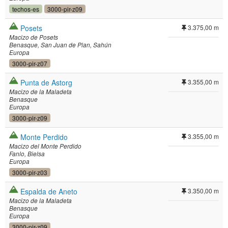
techos-es
3000-pir-z09
Posets
3.375,00 m
Macizo de Posets
Benasque
San Juan de Plan
Sahún
Europa
3000-pir-z07
Punta de Astorg
3.355,00 m
Macizo de la Maladeta
Benasque
Europa
3000-pir-z09
Monte Perdido
3.355,00 m
Macizo del Monte Perdido
Fanlo
Bielsa
Europa
3000-pir-z03
Espalda de Aneto
3.350,00 m
Macizo de la Maladeta
Benasque
Europa
3000-pir-z09