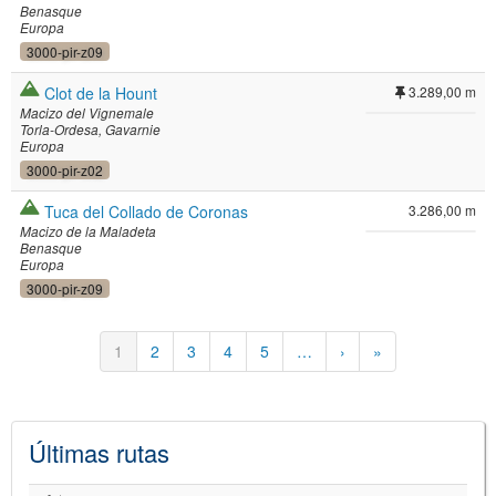
Benasque
Europa
3000-pir-z09
Clot de la Hount
3.289,00 m
Macizo del Vignemale
Torla-Ordesa
Gavarnie
Europa
3000-pir-z02
Tuca del Collado de Coronas
3.286,00 m
Macizo de la Maladeta
Benasque
Europa
3000-pir-z09
Paginación
Página
1
Página
2
Página
3
Página
4
Página
5
…
Siguiente
›
Última
»
actual
página
página
Últimas rutas