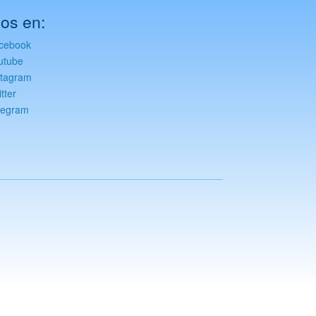
os en:
cebook
utube
stagram
tter
legram