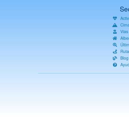
Se
Acti
Cim
Vias
Albe
Últi
Ruta
Blog
Ayu