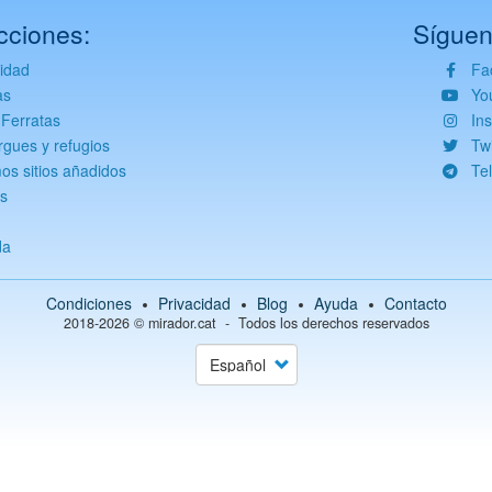
cciones:
Síguen
vidad
Fa
as
Yo
 Ferratas
In
rgues y refugios
Twi
mos sitios añadidos
Te
s
da
Condiciones
Privacidad
Blog
Ayuda
Contacto
2018-2026 ©
mirador.cat
Todos los derechos reservados
Select
your
language