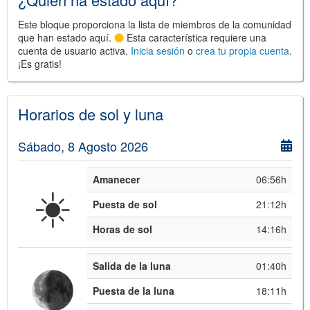
Este bloque proporciona la lista de miembros de la comunidad
que han estado aquí.
Esta característica requiere una
cuenta de usuario activa.
Inicia sesión
o
crea tu propia cuenta
.
¡Es gratis!
©
Leaflet
JS library for interactive maps
©
OpenStreetMap
,
OpenTopoMap
and its contributors
(
CC BY-SH 4.0
)
Horarios de sol y luna
©
Institut Cartogràfic i Geològic de
Catalunya
(
CC BY-SH 4.0
)
Sábado, 8 Agosto 2026
Amanecer
06:56h
☀️
Puesta de sol
21:12h
Horas de sol
14:16h
Salida de la luna
01:40h
Puesta de la luna
18:11h