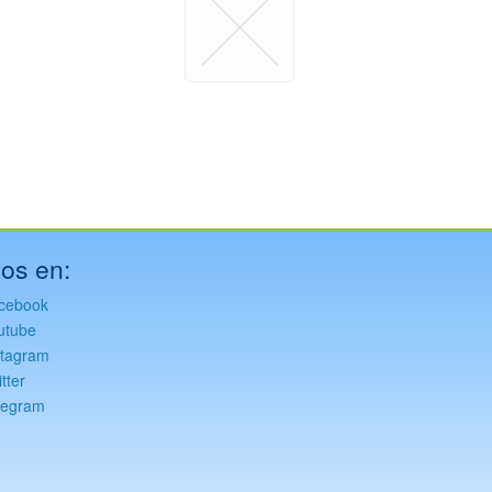
os en:
cebook
utube
stagram
tter
legram