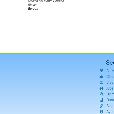
Macizo del Monte Perdido
Bielsa
Europa
Paginación
Se
Acti
Cim
Vias
Albe
Últi
Ruta
Blog
Ayu