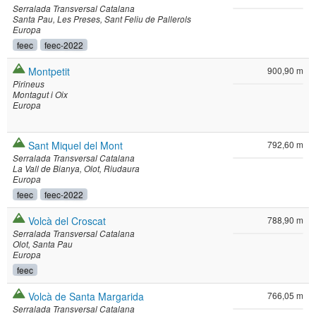
Serralada Transversal Catalana
Santa Pau
Les Preses
Sant Feliu de Pallerols
Europa
feec
feec-2022
Montpetit
900,90 m
Pirineus
Montagut i Oix
Europa
Sant Miquel del Mont
792,60 m
Serralada Transversal Catalana
La Vall de Bianya
Olot
Riudaura
Europa
feec
feec-2022
Volcà del Croscat
788,90 m
Serralada Transversal Catalana
Olot
Santa Pau
Europa
feec
Volcà de Santa Margarida
766,05 m
Serralada Transversal Catalana