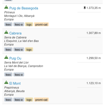
Puig de Bassegoda
1.373,35 m
Pirineus
Montagut i Oix
Albanyà
Europa
feec
feec-e
icgc
promi-cat
Cabrera
1.307,89 m
Serra de Cabrera
L'Esquirol
La Vall d'en Bas
Europa
feec
feec-e
icgc
Puig Ou
1.299,50 m
Serra Mont del Llor
La Vall de Bianya
Camprodon
Europa
feec
feec-e
El Mont
1.123,10 m
Prepirineus
Albanyà
Beuda
Europa
feec
feec-e
icgc
promi-cat