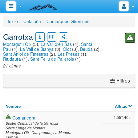
Inicio
Cataluña
Comarques Gironines
Garrotxa
Montagut i Oix
(5),
La Vall d'en Bas
(4),
Santa
Pau
(4),
La Vall de Bianya
(3),
Olot
(3),
Beuda
(2),
Sant Aniol de Finestres
(2),
Les Preses
(1),
Riudaura
(1),
Sant Feliu de Pallerols
(1)
21 cimas
Filtros
Nombre
Altitud
Comanegra
1.557,40 m
Sostre Comarcal de la Garrotxa
Serra Llarga de Monars
Montagut i Oix
Camprodon
La Menera
Europa