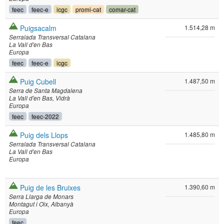
feec
feec-e
icgc
promi-cat
comar-cat
Puigsacalm
1.514,28 m
Serralada Transversal Catalana
La Vall d'en Bas
Europa
feec
feec-e
icgc
Puig Cubell
1.487,50 m
Serra de Santa Magdalena
La Vall d'en Bas
Vidrà
Europa
feec
feec-2022
Puig dels Llops
1.485,80 m
Serralada Transversal Catalana
La Vall d'en Bas
Europa
Puig de les Bruixes
1.390,60 m
Serra Llarga de Monars
Montagut i Oix
Albanyà
Europa
feec