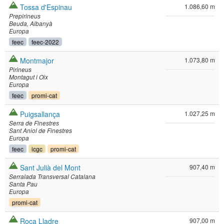
Tossa d'Espinau
1.086,60 m
Prepirineus
Beuda
Albanyà
Europa
feec
feec-2022
Montmajor
1.073,80 m
Pirineus
Montagut i Oix
Europa
feec
promi-cat
Puigsallança
1.027,25 m
Serra de Finestres
Sant Aniol de Finestres
Europa
feec
icgc
promi-cat
Sant Julià del Mont
907,40 m
Serralada Transversal Catalana
Santa Pau
Europa
promi-cat
Roca Lladre
907,00 m