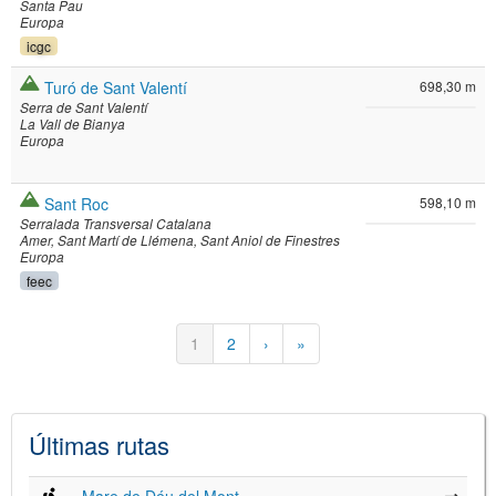
Santa Pau
Europa
icgc
Turó de Sant Valentí
698,30 m
Serra de Sant Valentí
La Vall de Bianya
Europa
Sant Roc
598,10 m
Serralada Transversal Catalana
Amer
Sant Martí de Llémena
Sant Aniol de Finestres
Europa
feec
Paginación
Página
1
Página
2
Siguiente
›
Última
»
actual
página
página
Últimas rutas