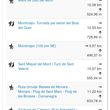
Mare de Déu del Mont
10,08 km
524,96 m
Montmajor. Tornada pel estret del Bosc
del Quer.
10,55 km
728,86 m
Montmajor (100 cim NE)
5,97 km
496,37 m
Sant Miquel del Mont i Turó de Sant
Valentí
10,57 km
555,94 m
Ruta circular Basses de Monars -
Monars - Puig de Sant Marc - Puig de
11,22 km
les Bruixes - Comanegra
833,78 m
Santuari de Cabrera, Puig Sabastida i