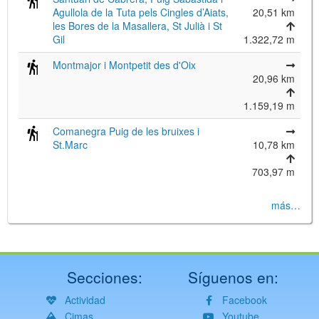
Agullola de la Tuta pels Cingles d’Aiats,
20,51 km
les Bores de la Masallera, St Julià i St
Gil
1.322,72 m
Montmajor i Montpetit des d'Oix
20,96 km
1.159,19 m
Comanegra Puig de les bruixes i
St.Marc
10,78 km
703,97 m
más…
Secciones:
Síguenos en:
Actividad
Facebook
Cimas
Youtube