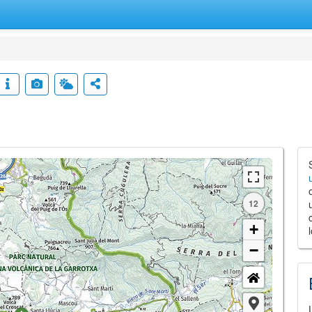
12
+
−