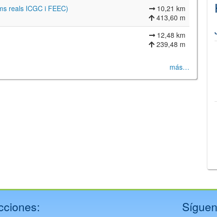
ims reals ICGC i FEEC)
10,21 km
413,60 m
12,48 km
239,48 m
más…
©
Leaflet
JS library for interactive maps
©
OpenStreetMap
,
OpenTopoMap
and its contributors
(
CC BY-SH 4.0
)
©
Institut Cartogràfic i Geològic de Catalunya
(
CC BY-SH 4.0
)
cciones:
Síguen