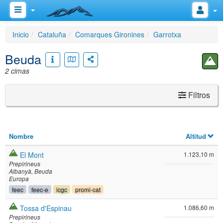
Inicio
Cataluña
Comarques Gironines
Garrotxa
Beuda
2 cimas
Filtros
Nombre
Altitud
El Mont
1.123,10 m
Prepirineus
Albanyà
Beuda
Europa
feec
feec-e
icgc
promi-cat
Tossa d'Espinau
1.086,60 m
Prepirineus