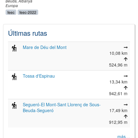
Beuda
Albanyà
Europa
feec
feec-2022
Últimas rutas
Mare de Déu del Mont
10,08 km
524,96 m
Tossa d'Espinau
13,34 km
942,61 m
Segueró-El Mont-Sant Llorenç de Sous-
Beuda-Segueró
17,49 km
912,95 m
más…