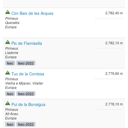
Cim Baix de les Arques
2.782,40 m
Pirineus
Queralbs
Europa
Pic de Flamisella
2.782,10 m
Pirineus
Lladorre
Europa
feec
feec-2022
Tuc de la Contesa
2.779,90 m
Pirineus
Vielha e Mijaran
Vilaller
Europa
feec
feec-2022
Pui de la Bonaigua
2.778,10 m
Pirineus
Alt Àneu
Europa
feec
feec-2022