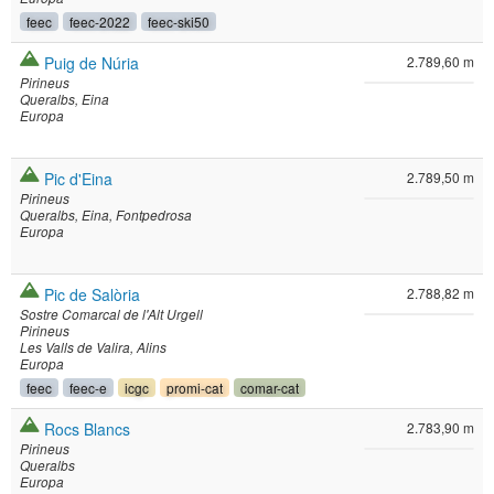
feec
feec-2022
feec-ski50
Puig de Núria
2.789,60 m
Pirineus
Queralbs
Eina
Europa
Pic d'Eina
2.789,50 m
Pirineus
Queralbs
Eina
Fontpedrosa
Europa
Pic de Salòria
2.788,82 m
Sostre Comarcal de l'Alt Urgell
Pirineus
Les Valls de Valira
Alins
Europa
feec
feec-e
icgc
promi-cat
comar-cat
Rocs Blancs
2.783,90 m
Pirineus
Queralbs
Europa