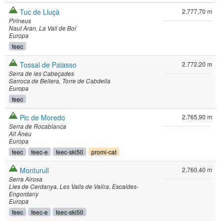
Tuc de Lluçà
2.777,70 m
Pirineus
Naut Aran
La Vall de Boí
Europa
feec
Tossal de Paiasso
2.772,20 m
Serra de les Cabeçades
Sarroca de Bellera
Torre de Cabdella
Europa
feec
Pic de Moredo
2.765,90 m
Serra de Rocablanca
Alt Àneu
Europa
feec
feec-e
feec-ski50
promi-cat
Monturull
2.760,40 m
Serra Airosa
Lles de Cerdanya
Les Valls de Valira
Escaldes-
Engordany
Europa
feec
feec-e
feec-ski50