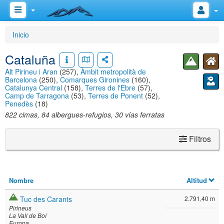
Inicio
Cataluña
Alt Pirineu i Aran
(257),
Àmbit metropolità de
Barcelona
(250),
Comarques Gironines
(160),
Catalunya Central
(158),
Terres de l'Ebre
(57),
Camp de Tarragona
(53),
Terres de Ponent
(52),
Penedès
(18)
822 cimas, 84 albergues-refugios, 30 vías ferratas
Filtros
Nombre
Altitud
Tuc des Carants
2.791,40 m
Pirineus
La Vall de Boí
Europa