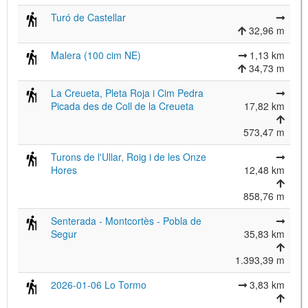
Turó de Castellar
32,96 m
Malera (100 cim NE)
1,13 km
34,73 m
La Creueta, Pleta Roja i Cim Pedra
Picada des de Coll de la Creueta
17,82 km
573,47 m
Turons de l'Ullar, Roig i de les Onze
Hores
12,48 km
858,76 m
Senterada - Montcortès - Pobla de
Segur
35,83 km
1.393,39 m
2026-01-06 Lo Tormo
3,83 km