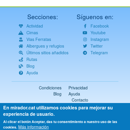
Secciones:
Síguenos en:
Actividad
Facebook
Cimas
Youtube
Vias Ferratas
Instagram
Albergues y refugios
Twitter
Últimos sitios añadidos
Telegram
Rutas
Blog
Ayuda
Condiciones
Privacidad
Blog
Ayuda
Contacto
En mirador.cat utilizamos cookies para mejorar su
2018-2026 ©
mirador.cat
Todos los derechos reservados
experiencia de usuario.
Select
Al clicar el botón Aceptar, das tu consentimiento a nuestro uso de las
Más información
your
cookies.