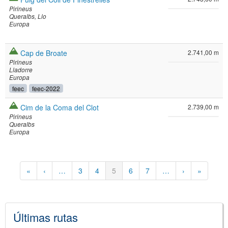
Pirineus
Queralbs
Llo
Europa
Cap de Broate
2.741,00 m
Pirineus
Lladorre
Europa
feec
feec-2022
Cim de la Coma del Clot
2.739,00 m
Pirineus
Queralbs
Europa
Paginación
Primera
«
Página
‹
…
Página
3
Página
4
Página
5
Página
6
Página
7
…
Siguiente
›
Última
»
página
anterior
actual
página
página
Últimas rutas