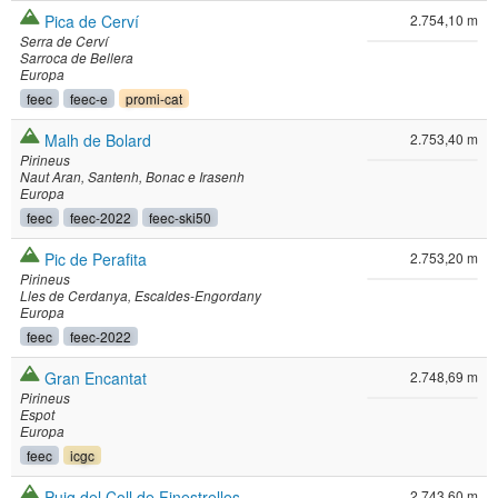
Pica de Cerví
2.754,10 m
Serra de Cerví
Sarroca de Bellera
Europa
feec
feec-e
promi-cat
Malh de Bolard
2.753,40 m
Pirineus
Naut Aran
Santenh
Bonac e Irasenh
Europa
feec
feec-2022
feec-ski50
Pic de Perafita
2.753,20 m
Pirineus
Lles de Cerdanya
Escaldes-Engordany
Europa
feec
feec-2022
Gran Encantat
2.748,69 m
Pirineus
Espot
Europa
feec
icgc
Puig del Coll de Finestrelles
2.743,60 m