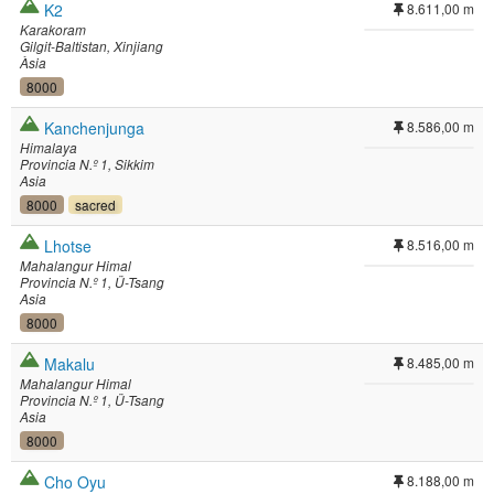
K2
8.611,00 m
Karakoram
Gilgit-Baltistan
Xinjiang
Àsia
8000
Kanchenjunga
8.586,00 m
Himalaya
Provincia N.º 1
Sikkim
Asia
8000
sacred
Lhotse
8.516,00 m
Mahalangur Himal
Provincia N.º 1
Ü-Tsang
Asia
8000
Makalu
8.485,00 m
Mahalangur Himal
Provincia N.º 1
Ü-Tsang
Asia
8000
Cho Oyu
8.188,00 m