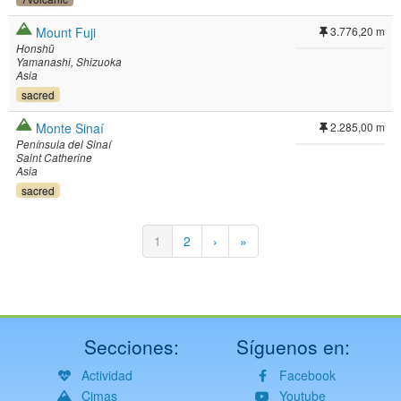
Mount Fuji
3.776,20 m
Honshū
Yamanashi
Shizuoka
Asia
sacred
Monte Sinaí
2.285,00 m
Península del Sinaí
Saint Catherine
Asia
sacred
Paginación
Página
1
Página
2
Siguiente
›
Última
»
actual
página
página
Secciones:
Síguenos en:
Actividad
Facebook
Cimas
Youtube