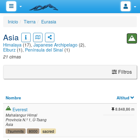
Inicio
Tierra
Eurasia
Asia
Himalaya
(17),
Japanese Archipelago
(2),
Elburz
(1),
Península del Sinaí
(1)
21 cimas
Filtros
Nombre
Altitud
Everest
8.848,86 m
Mahalangur Himal
Província N.º 1
Ü-Tsang
Àsia
7summits
8000
sacred