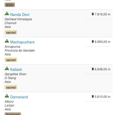
8000
Nanda Devi
7.816,00 m
Garhwal Himalayas
Chamoli
Asia
sacred
Machapuchare
6.993,00 m
Annapurna
Provincia de Gandaki
Asia
sacred
Kailash
6.638,00 m
Gangdise Shan
Ü-Tsang
Asia
sacred
Damavand
5.610,00 m
Alborz
Larijan
Asia
7volcanic