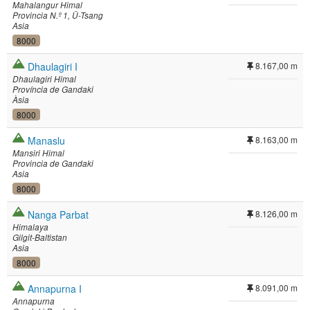
Mahalangur Himal
Provincia N.º 1
Ü-Tsang
Asia
8000
Dhaulagiri I
8.167,00 m
Dhaulagiri Himal
Província de Gandaki
Àsia
8000
Manaslu
8.163,00 m
Mansiri Himal
Provincia de Gandaki
Asia
8000
Nanga Parbat
8.126,00 m
Himalaya
Gilgit-Baltistan
Asia
8000
Annapurna I
8.091,00 m
Annapurna