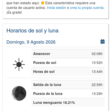
que han estado aquí.
Esta característica requiere una
cuenta de usuario activa.
Inicia sesión
o
crea tu propia cuenta
.
¡Es gratis!
©
Leaflet
JS library for interactive maps
©
OpenStreetMap
,
OpenTopoMap
Horarios de sol y luna
and its contributors
(
CC BY-SH 4.0
)
©
Institut Cartogràfic i Geològic de
Catalunya
(
CC BY-SH 4.0
)
Domingo, 9 Agosto 2026
Amanecer
02:08h
☀️
Puesta de sol
15:52h
Horas de sol
13:44h
Salida de la luna
22:59h
Puesta de la luna
13:29h
Luna menguante 18,21%