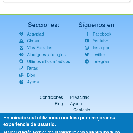
Secciones:
Síguenos en:
Actividad
Facebook
Cimas
Youtube
Vias Ferratas
Instagram
Albergues y refugios
Twitter
Últimos sitios añadidos
Telegram
Rutas
Blog
Ayuda
Condiciones
Privacidad
Blog
Ayuda
Contacto
En mirador.cat utilizamos cookies para mejorar su
2018-2026 ©
mirador.cat
Todos los derechos reservados
experiencia de usuario.
Select
Al clicar el botón Aceptar, das tu consentimiento a nuestro uso de las