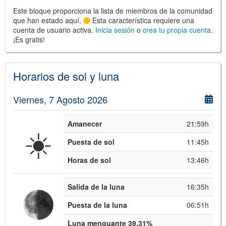
Este bloque proporciona la lista de miembros de la comunidad
que han estado aquí.
Esta característica requiere una
cuenta de usuario activa.
Inicia sesión
o
crea tu propia cuenta
.
¡Es gratis!
©
Leaflet
JS library for interactive maps
©
OpenStreetMap
,
OpenTopoMap
and its contributors
(
CC BY-SH 4.0
)
©
Institut Cartogràfic i Geològic de
Horarios de sol y luna
Catalunya
(
CC BY-SH 4.0
)
Viernes, 7 Agosto 2026
Amanecer
21:59h
☀️
Puesta de sol
11:45h
Horas de sol
13:46h
Salida de la luna
16:35h
Puesta de la luna
06:51h
Luna menguante 39.31%