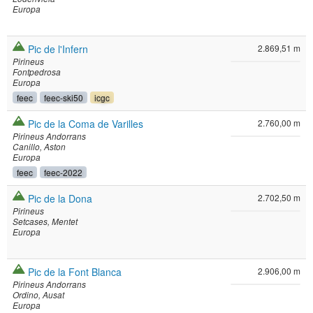
Europa
Pic de l'Infern
2.869,51 m
Pirineus
Fontpedrosa
Europa
feec
feec-ski50
icgc
Pic de la Coma de Varilles
2.760,00 m
Pirineus Andorrans
Canillo
Aston
Europa
feec
feec-2022
Pic de la Dona
2.702,50 m
Pirineus
Setcases
Mentet
Europa
Pic de la Font Blanca
2.906,00 m
Pirineus Andorrans
Ordino
Ausat
Europa