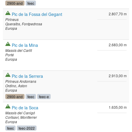
2900-and
feec
Pic de la Fossa del Gegant
2.807,70 m
Pirineus
Queralbs
Fontpedrosa
Europa
Pic de la Mina
2.683,00 m
Massís del Carlit
Porté
Europa
Pic de la Serrera
2.913,00 m
Pirineus Andorrans
Ordino
Aston
Europa
2900-and
feec
feec-e
Pic de la Soca
1.635,00 m
Massís del Canigó
Cortsaví
Montferrer
Europa
feec
feec-2022