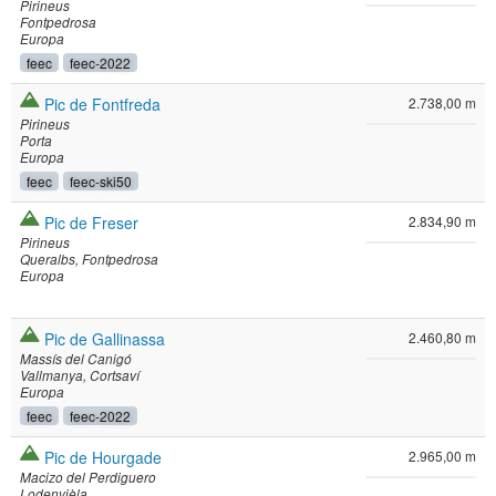
Pirineus
Fontpedrosa
Europa
feec
feec-2022
Pic de Fontfreda
2.738,00 m
Pirineus
Porta
Europa
feec
feec-ski50
Pic de Freser
2.834,90 m
Pirineus
Queralbs
Fontpedrosa
Europa
Pic de Gallinassa
2.460,80 m
Massís del Canigó
Vallmanya
Cortsaví
Europa
feec
feec-2022
Pic de Hourgade
2.965,00 m
Macizo del Perdiguero
Lodenvièla