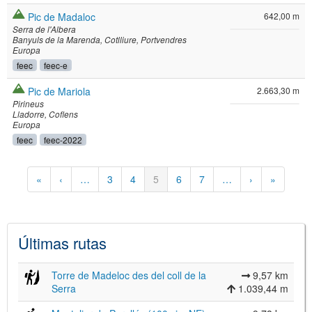
Pic de Madaloc
642,00 m
Serra de l'Albera
Banyuls de la Marenda
Cotlliure
Portvendres
Europa
feec
feec-e
Pic de Mariola
2.663,30 m
Pirineus
Lladorre
Coflens
Europa
feec
feec-2022
Paginación
Primera
«
Página
‹
…
Página
3
Página
4
Página
5
Página
6
Página
7
…
Siguiente
›
Última
»
página
anterior
actual
página
página
Últimas rutas
Torre de Madeloc des del coll de la
9,57 km
Serra
1.039,44 m