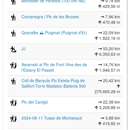
Montolier de Perellós (100 cim NE)
9,78 km
429,56 m
Comanegra i Pic de les Bruixes
7,96 km
470,48 m
Queralbs ⛰ Puigmal (Puigmal d'Er)
22,09 km
1.822,16 m
JJ
53,20 km
6.353,63 m
Ascensió al Pic de Font Viva des de
14,76 km
l'Estany El Passet
1.946,57 m
Coll de Banyuls-Pic Estela-Puig de
20,42 km
Sallfort-Torre Madaloc-Batteria 500
275.665,28 m
Pic del Canigó
22,38 km
3.209,88 m
2024-08-11 Tusse de Montarqué
3,88 km
419,82 m