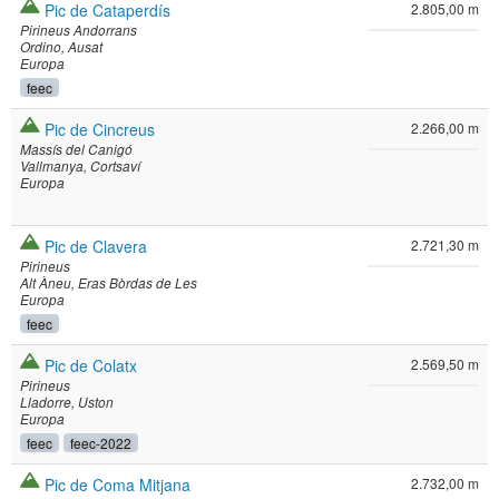
Pic de Cataperdís
2.805,00 m
Pirineus Andorrans
Ordino
Ausat
Europa
feec
Pic de Cincreus
2.266,00 m
Massís del Canigó
Vallmanya
Cortsaví
Europa
Pic de Clavera
2.721,30 m
Pirineus
Alt Àneu
Eras Bòrdas de Les
Europa
feec
Pic de Colatx
2.569,50 m
Pirineus
Lladorre
Uston
Europa
feec
feec-2022
Pic de Coma Mitjana
2.732,00 m