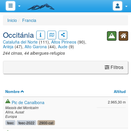
Inicio
Francia
Occitánia
Cataluña del Norte
(111),
Altos Pirineos
(90),
Arièja
(47),
Alto Garona
(44),
Aude
(9)
244 cimas, 44 albergues-refugios
Filtros
Nombre
Altitud
Pic de Canalbona
2.965,30 m
Massís del Montcalm
Alins
Ausat
Europa
feec
feec-2022
2900-cat