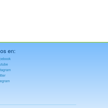
os en:
cebook
utube
stagram
tter
legram