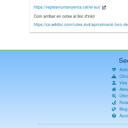
https://reptesmuntanyencs.cat/el-sui/
Com arribar en cotxe al lloc d'inici
https://ca.wikiloc.com/rutes-4x4/aproximacio-turo
Se
Acti
Cim
Vias
Albe
Últi
Ruta
Blog
Ayu