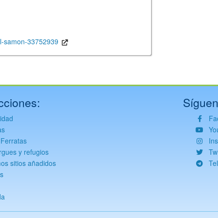
-del-samon-33752939
cciones:
Síguen
vidad
Fa
as
Yo
 Ferratas
In
rgues y refugios
Twi
mos sitios añadidos
Te
s
da