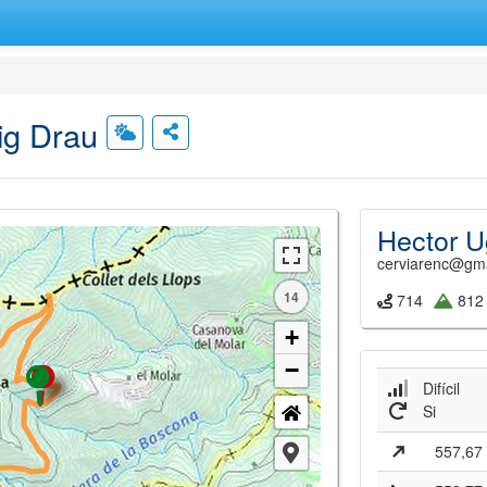
uig Drau
Hector U
cerviarenc@gm
14
714
812
+
−
Difícil
Si
557,67