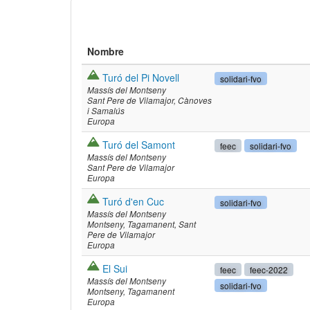
Nombre
Turó del Pi Novell
solidari-fvo
Massís del Montseny
Sant Pere de Vilamajor
Cànoves
i Samalús
Europa
Turó del Samont
feec
solidari-fvo
Massís del Montseny
Sant Pere de Vilamajor
Europa
©
Leaflet
JS librar
©
OpenStreetMap
Turó d'en Cuc
©
Institut Cartogrà
solidari-fvo
Massís del Montseny
Montseny
Tagamanent
Sant
Pere de Vilamajor
Europa
El Sui
feec
feec-2022
Massís del Montseny
solidari-fvo
Montseny
Tagamanent
Europa