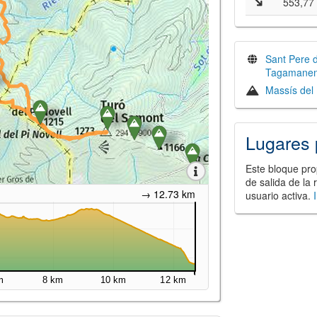
553,77
Sant Pere d
Tagamanen
Massís del
Lugares 
Este bloque pro
de salida de la 
→ 12.73 km
usuario activa.
m
8 km
10 km
12 km