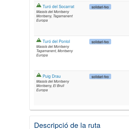
Turó del Socarrat
solidari-fvo
Massís del Montseny
Montseny
Tagamanent
Europa
Turó del Poniol
solidari-fvo
Massís del Montseny
Tagamanent
Montseny
Europa
Puig Drau
solidari-fvo
Massís del Montseny
Montseny
El Brull
Europa
Descripció de la ruta