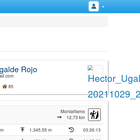
galde Rojo
ail.com
85
Montañismo
12,73 km
 m
1.345,55 m
03:26:13