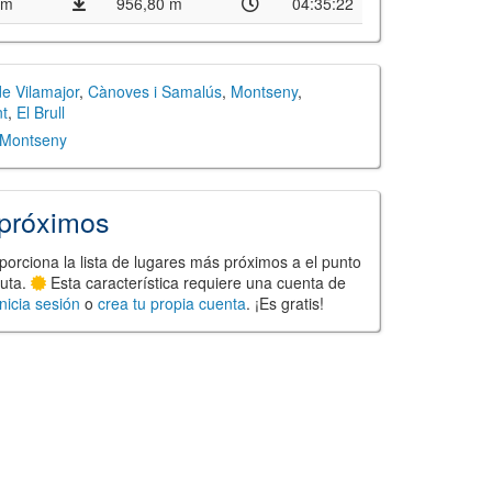
 m
956,80 m
04:35:22
e Vilamajor
,
Cànoves i Samalús
,
Montseny
,
t
,
El Brull
 Montseny
próximos
porciona la lista de lugares más próximos a el punto
ruta.
Esta característica requiere una cuenta de
Inicia sesión
o
crea tu propia cuenta
. ¡Es gratis!