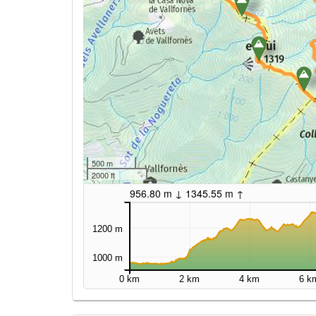
500 m
2000 ft
956.80 m ↓ 1345.55 m ↑
1200 m
1000 m
0 km
2 km
4 km
6 k