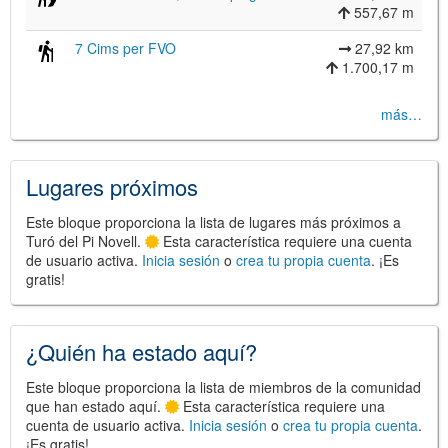
557,67 m
7 Cims per FVO
27,92 km
1.700,17 m
©
Leaflet
más…
JS library for interactive maps
©
OpenStreetMap
,
OpenTopoMap
and its contributors
(
CC BY-SH 4.0
)
©
Institut Cartogràfic i Geològic de
Lugares próximos
Catalunya
(
CC BY-SH 4.0
)
Este bloque proporciona la lista de lugares más próximos a
Turó del Pi Novell.
Esta característica requiere una cuenta
de usuario activa.
Inicia sesión
o
crea tu propia cuenta
. ¡Es
gratis!
¿Quién ha estado aquí?
Este bloque proporciona la lista de miembros de la comunidad
que han estado aquí.
Esta característica requiere una
cuenta de usuario activa.
Inicia sesión
o
crea tu propia cuenta
.
¡Es gratis!