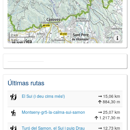
2 km
1 mi
Últimas rutas
El Sui (i deu cims més!)
15,06 km
884,30 m
Montseny-gr5-la-calma-sui-samon
25,07 km
1.217,30 m
Turó del Samon, el Sui i puig Drau
12,73 km