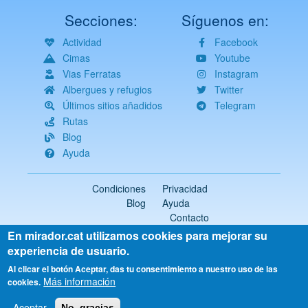
Secciones:
Síguenos en:
Actividad
Facebook
Cimas
Youtube
Vias Ferratas
Instagram
Albergues y refugios
Twitter
Últimos sitios añadidos
Telegram
Rutas
Blog
Ayuda
Condiciones
Privacidad
Blog
Ayuda
Contacto
En mirador.cat utilizamos cookies para mejorar su
2018-2026 ©
mirador.cat
Todos los derechos reservados
experiencia de usuario.
Select
Al clicar el botón Aceptar, das tu consentimiento a nuestro uso de las
Más información
your
cookies.
language
Aceptar
No, gracias