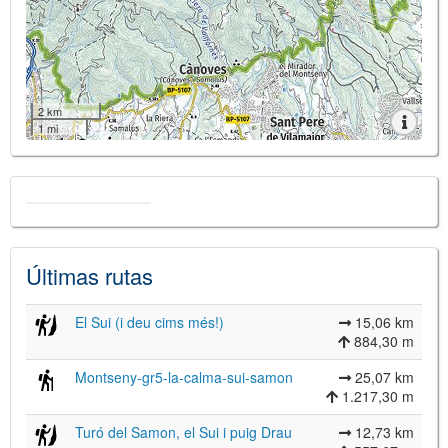
2 km
1 mi
Últimas rutas
El Sui (i deu cims més!)
15,06 km
884,30 m
Montseny-gr5-la-calma-sui-samon
25,07 km
1.217,30 m
Turó del Samon, el Sui i puig Drau
12,73 km