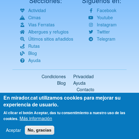
Secciones:
Síguenos en:
Actividad
Facebook
Cimas
Youtube
Vias Ferratas
Instagram
Albergues y refugios
Twitter
Últimos sitios añadidos
Telegram
Rutas
Blog
Ayuda
Condiciones
Privacidad
Blog
Ayuda
Contacto
En mirador.cat utilizamos cookies para mejorar su
2018-2026 ©
mirador.cat
Todos los derechos reservados
experiencia de usuario.
Select
Al clicar el botón Aceptar, das tu consentimiento a nuestro uso de las
Más información
your
cookies.
language
Aceptar
No, gracias