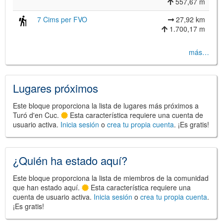
557,67 m
7 Cims per FVO
27,92 km
1.700,17 m
©
Leaflet
más…
JS library for interactive maps
©
OpenStreetMap
,
OpenTopoMap
and its contributors
(
CC BY-SH 4.0
)
©
Institut Cartogràfic i Geològic de
Lugares próximos
Catalunya
(
CC BY-SH 4.0
)
Este bloque proporciona la lista de lugares más próximos a
Turó d'en Cuc.
Esta característica requiere una cuenta de
usuario activa.
Inicia sesión
o
crea tu propia cuenta
. ¡Es gratis!
¿Quién ha estado aquí?
Este bloque proporciona la lista de miembros de la comunidad
que han estado aquí.
Esta característica requiere una
cuenta de usuario activa.
Inicia sesión
o
crea tu propia cuenta
.
¡Es gratis!