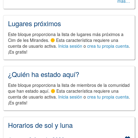
más…
Lugares próximos
Este bloque proporciona la lista de lugares más próximos a
©
Leaflet
Cim de les Mirandes.
Esta característica requiere una
JS library for interactive maps
cuenta de usuario activa.
Inicia sesión
o
crea tu propia cuenta
.
©
OpenStreetMap
,
OpenTopoMap
¡Es gratis!
and its contributors
(
CC BY-SH 4.0
)
©
Institut Cartogràfic i Geològic de
Catalunya
(
CC BY-SH 4.0
)
¿Quién ha estado aquí?
Este bloque proporciona la lista de miembros de la comunidad
que han estado aquí.
Esta característica requiere una
cuenta de usuario activa.
Inicia sesión
o
crea tu propia cuenta
.
¡Es gratis!
Horarios de sol y luna