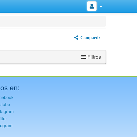
Compartir
Filtros
os en:
cebook
utube
stagram
tter
legram