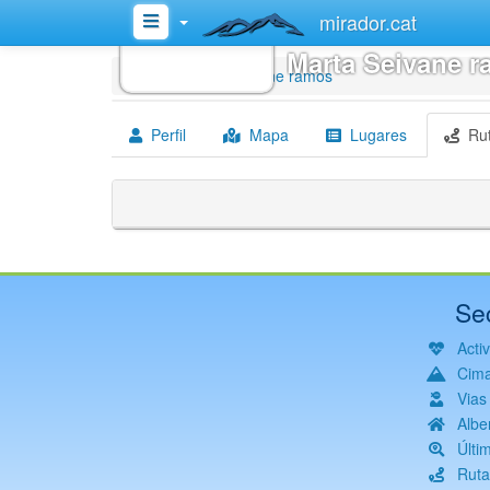
mirador.cat
Marta Seivane 
Inicio
Marta Seivane ramos
Perfil
Mapa
Lugares
Ru
Se
Acti
Cim
Vias
Albe
Últi
Ruta