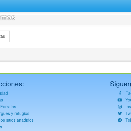
ramos
tas
cciones:
Síguen
vidad
Fa
as
Yo
 Ferratas
In
rgues y refugios
Twi
mos sitios añadidos
Te
s