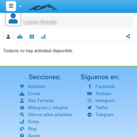
Inicio
Laura Gracia
Todavía no hay actividad disponible.
Secciones:
Síguenos en:
Actividad
Facebook
Cimas
Youtube
Vias Ferratas
Instagram
Albergues y refugios
Twitter
Últimos sitios añadidos
Telegram
Rutas
Blog
Ayuda