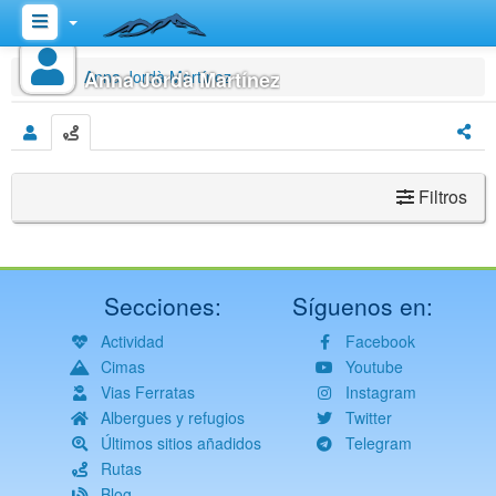
Inicio
Anna Jordà Martínez
Anna Jordà Martínez
Filtros
Secciones:
Síguenos en:
Actividad
Facebook
Cimas
Youtube
Vias Ferratas
Instagram
Albergues y refugios
Twitter
Últimos sitios añadidos
Telegram
Rutas
Blog