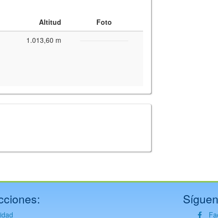
Altitud
Foto
1.013,60 m
y for interactive maps
,
OpenTopoMap
and its contributors
(
CC BY-SH 4.0
)
fic i Geològic de Catalunya
(
CC BY-SH 4.0
)
cciones:
Síguen
vidad
Fa