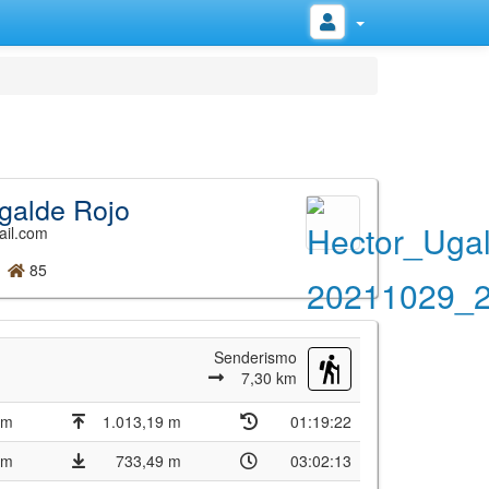
galde Rojo
ail.com
85
Senderismo
7,30 km
 m
1.013,19 m
01:19:22
 m
733,49 m
03:02:13