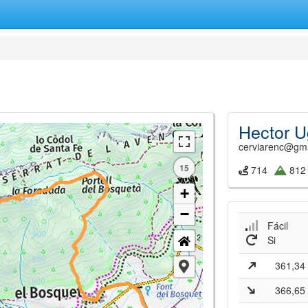
Hector U
cerviarenc@gm
15
714
812
+
−
Fácil
Si
361,34
366,65