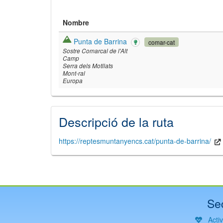
Nombre
Punta de Barrina
comar-cat
Sostre Comarcal de l'Alt
Camp
Serra dels Motllats
Mont-ral
Europa
©
Leaflet
JS librar
Descripció de la ruta
©
OpenStreetMap
©
Institut Cartogrà
https://reptesmuntanyencs.cat/punta-de-barrina/
Se
Acti