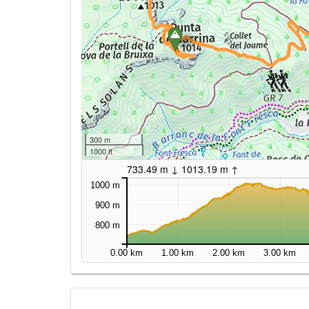
300 m
1000 ft
733.49 m ↓ 1013.19 m ↑
1000 m
900 m
800 m
0.00 km
1.00 km
2.00 km
3.00 km