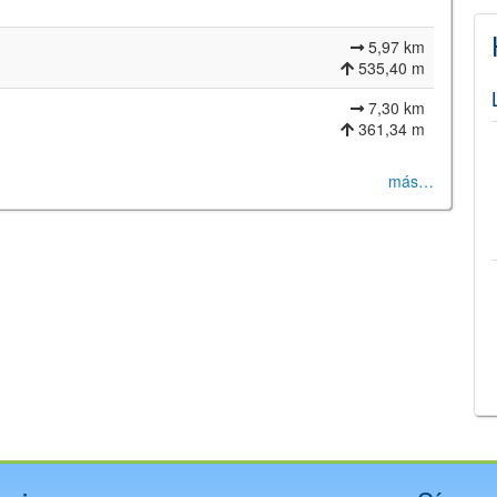
5,97 km
535,40 m
7,30 km
361,34 m
más…
©
Leaflet
JS library for interactive maps
©
OpenStreetMap
,
OpenTopoMap
and its contributors
(
CC BY-SH 4.0
)
©
Institut Cartogràfic i Geològic de Catalunya
(
CC BY-SH 4.0
)