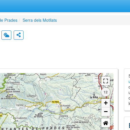
de Prades
Serra dels Motllats
12
+
−