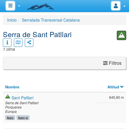
Inicio
Serralada Transversal Catalana
Serra de Sant Patllari
1 cima
Filtros
Nombre
Altitud
Sant Patllari
645,90 m
Serra de Sant Patllari
Porqueres
Europa
feec
feec-e