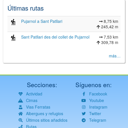
Últimas rutas
Pujarnol a Sant Patllari
8,75 km
245,42 m
Sant Patllari des del collet de Pujarnol
7,53 km
309,78 m
más…
Secciones:
Síguenos en:
Actividad
Facebook
Cimas
Youtube
Vias Ferratas
Instagram
Albergues y refugios
Twitter
Últimos sitios añadidos
Telegram
Rutas