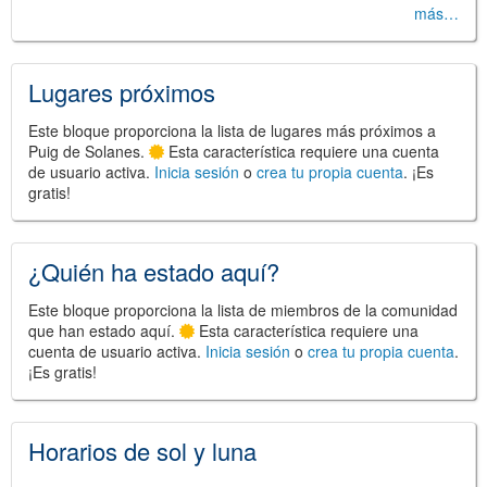
más…
Lugares próximos
Este bloque proporciona la lista de lugares más próximos a
©
Leaflet
Puig de Solanes.
Esta característica requiere una cuenta
JS library for interactive maps
de usuario activa.
Inicia sesión
o
crea tu propia cuenta
. ¡Es
©
OpenStreetMap
,
OpenTopoMap
and its contributors
gratis!
(
CC BY-SH 4.0
)
©
Institut Cartogràfic i Geològic de
Catalunya
(
CC BY-SH 4.0
)
¿Quién ha estado aquí?
Este bloque proporciona la lista de miembros de la comunidad
que han estado aquí.
Esta característica requiere una
cuenta de usuario activa.
Inicia sesión
o
crea tu propia cuenta
.
¡Es gratis!
Horarios de sol y luna