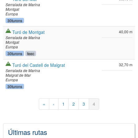
Serralada de Marina
Montgat
Europa
30turons
Turó de Montgat
40,00 m
Serralada de Marina
Montgat
Europa
30turons
feec
Turó del Castell de Malgrat
32,70 m
Serralada de Marina
Malgrat de Mar
Europa
30turons
Paginación
Primera
«
Página
‹
Página
1
Página
2
Página
3
Página
4
página
anterior
actual
Últimas rutas