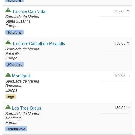
Turó de Can Vidal
157,80 m
Serralada de Marina
Santa Susanna
Europa
30turons
Turó del Castell de Palafolls
153,60 m
Serralada de Marina
Palafolls
Europa
30turons
Montigalà
152,02 m
Serralada de Marina
Badalona
Europa
icgc
Les Tres Creus
150,20 m
Serralada de Marina
Montmeló
Europa
solidari-fvo