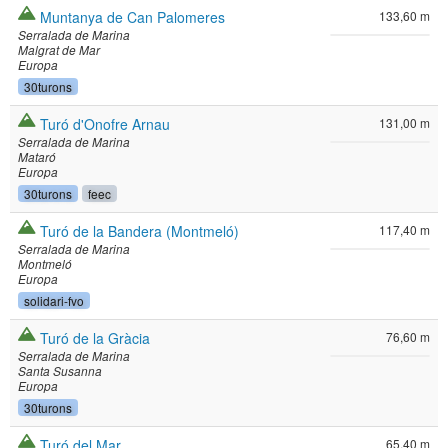
Muntanya de Can Palomeres
133,60 m
Serralada de Marina
Malgrat de Mar
Europa
30turons
Turó d'Onofre Arnau
131,00 m
Serralada de Marina
Mataró
Europa
30turons
feec
Turó de la Bandera (Montmeló)
117,40 m
Serralada de Marina
Montmeló
Europa
solidari-fvo
Turó de la Gràcia
76,60 m
Serralada de Marina
Santa Susanna
Europa
30turons
Turó del Mar
65,40 m