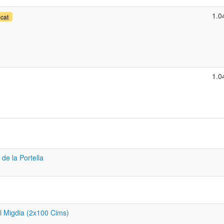
1.0
-cat
1.0
 de la Portella
l Migdia (2x100 Cims)