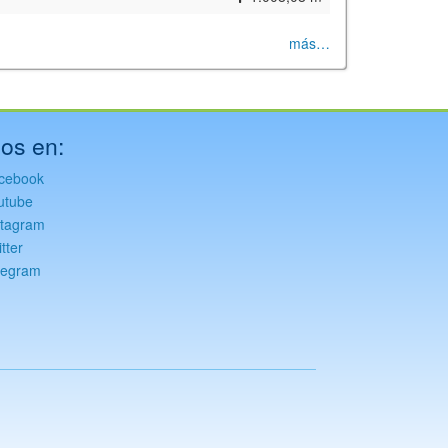
más…
os en:
cebook
utube
stagram
tter
legram