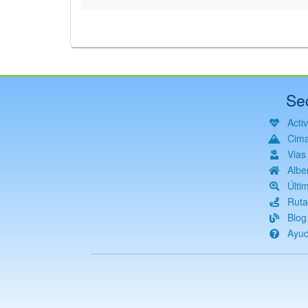
Se
Acti
Cim
Vias
Albe
Últi
Ruta
Blog
Ayu