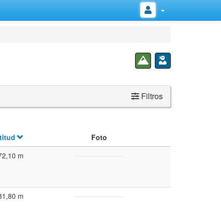
Filtros
titud
Foto
72,10 m
81,80 m