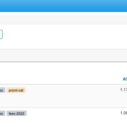
Al
1.1
ec
promi-cat
1.0
ec
feec-2022