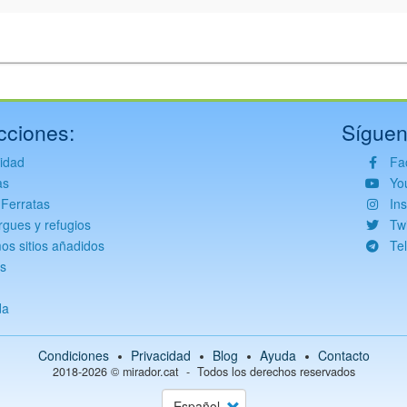
cciones:
Síguen
vidad
Fa
as
Yo
 Ferratas
In
rgues y refugios
Twi
mos sitios añadidos
Te
s
da
Condiciones
Privacidad
Blog
Ayuda
Contacto
2018-2026 ©
mirador.cat
Todos los derechos reservados
Select