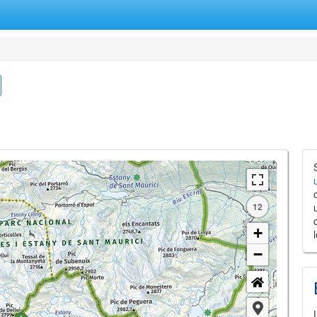
12
+
−