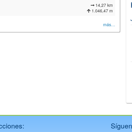
14,27 km
1.046,47 m
más…
©
Leaflet
JS library for interactive maps
©
OpenStreetMap
,
OpenTopoMap
and its contributors
(
CC BY-SH 4.0
)
©
Institut Cartogràfic i Geològic de Catalunya
(
CC BY-SH 4.0
)
cciones:
Síguen