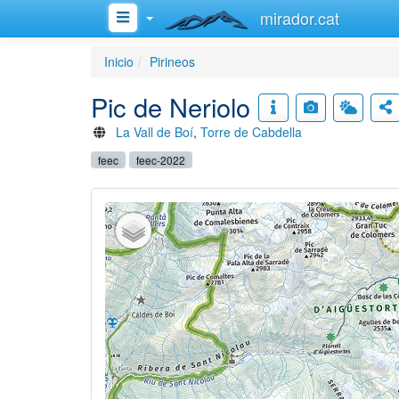
mirador.cat
Inicio
Pirineos
Pic de Neriolo
La Vall de Boí
,
Torre de Cabdella
feec
feec-2022