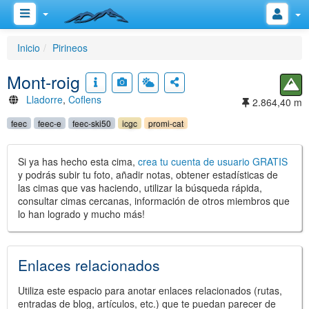
Inicio
Pirineos
Mont-roig
Lladorre
,
Coflens
2.864,40 m
feec
feec-e
feec-ski50
icgc
promi-cat
Si ya has hecho esta cima,
crea tu cuenta de usuario GRATIS
y podrás subir tu foto, añadir notas, obtener estadísticas de
las cimas que vas haciendo, utilizar la búsqueda rápida,
consultar cimas cercanas, información de otros miembros que
lo han logrado y mucho más!
Enlaces relacionados
Utiliza este espacio para anotar enlaces relacionados (rutas,
entradas de blog, artículos, etc.) que te puedan parecer de