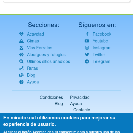
Secciones:
Síguenos en:
Actividad
Facebook
Cimas
Youtube
Vias Ferratas
Instagram
Albergues y refugios
Twitter
Últimos sitios añadidos
Telegram
Rutas
Blog
Ayuda
Condiciones
Privacidad
Blog
Ayuda
Contacto
En mirador.cat utilizamos cookies para mejorar su
2018-2026 ©
mirador.cat
Todos los derechos reservados
experiencia de usuario.
Select
Al clicar el botón Aceptar, das tu consentimiento a nuestro uso de las