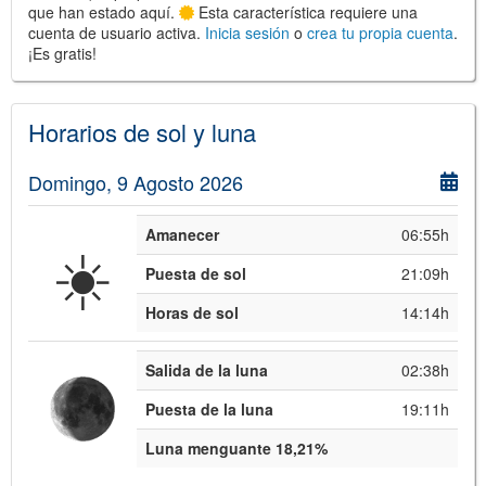
que han estado aquí.
Esta característica requiere una
cuenta de usuario activa.
Inicia sesión
o
crea tu propia cuenta
.
¡Es gratis!
©
Leaflet
JS library for interactive maps
©
OpenStreetMap
,
OpenTopoMap
Horarios de sol y luna
and its contributors
(
CC BY-SH 4.0
)
©
Institut Cartogràfic i Geològic de
Catalunya
(
CC BY-SH 4.0
)
Domingo, 9 Agosto 2026
Amanecer
06:55h
☀️
Puesta de sol
21:09h
Horas de sol
14:14h
Salida de la luna
02:38h
Puesta de la luna
19:11h
Luna menguante 18,21%