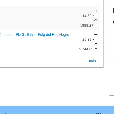
14,39 km
1.989,27 m
Cincreus - Pic Gallinàs - Puig del Roc Negre -
20,93 km
1.744,09 m
más…
©
Leaflet
JS library for interactive maps
©
OpenStreetMap
,
OpenTopoMap
and its contributors
(
CC BY-SH 4.0
)
©
Institut Cartogràfic i Geològic de Catalunya
(
CC BY-SH 4.0
)