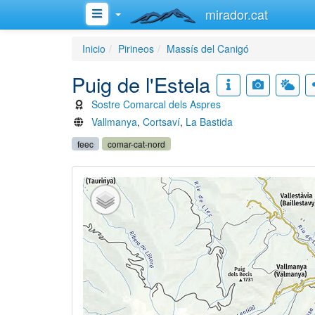
mirador.cat
Inicio
Pirineos
Massís del Canigó
Puig de l'Estela
Sostre Comarcal dels Aspres
Vallmanya
,
Cortsaví
,
La Bastida
feec
comar-cat-nord