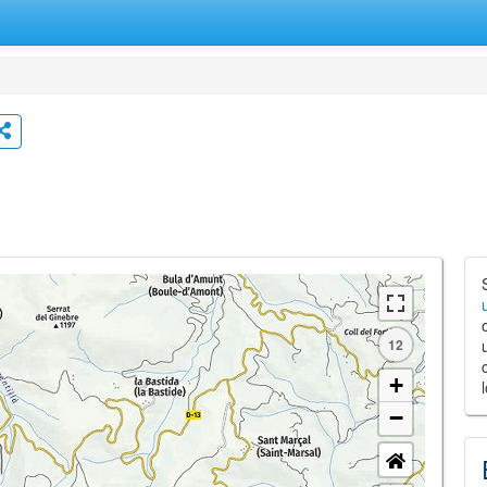
12
+
−