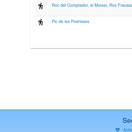
Roc del Comptador, el Moixer, Roc Fraussa 
Pic de les Pedrisses
Se
Acti