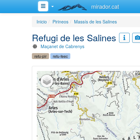
mirador.cat
Inicio
Pirineos
Massís de les Salines
Refugi de les Salines
Maçanet de Cabrenys
refu-pir
refu-feec