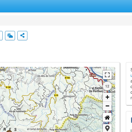
12
+
−