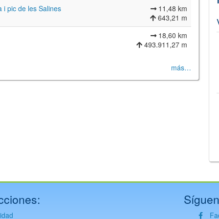
i pic de les Salines
11,48 km
643,21 m
18,60 km
493.911,27 m
más…
©
Leaflet
JS library for interactive maps
©
OpenStreetMap
,
OpenTopoMap
and its contributors
(
CC BY-SH 4.0
)
©
Institut Cartogràfic i Geològic de Catalunya
(
CC BY-SH 4.0
)
cciones:
Síguen
vidad
Fa