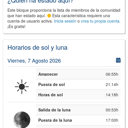
Este bloque proporciona la lista de miembros de la comunidad
que han estado aquí.
Esta característica requiere una
cuenta de usuario activa.
Inicia sesión
o
crea tu propia cuenta
.
¡Es gratis!
©
Leaflet
JS library for interactive maps
©
OpenStreetMap
,
OpenTopoMap
and its contributors
(
CC BY-SH 4.0
)
Horarios de sol y luna
©
Institut Cartogràfic i Geològic de
Catalunya
(
CC BY-SH 4.0
)
Viernes, 7 Agosto 2026
Amanecer
06:55h
☀️
Puesta de sol
21:14h
Horas de sol
14:18h
Salida de la luna
00:53h
Puesta de la luna
17:00h