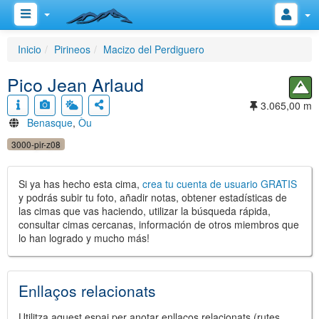
Inicio
Pirineos
Macizo del Perdiguero
Pico Jean Arlaud
3.065,00 m
Benasque
,
Òu
3000-pir-z08
Si ya has hecho esta cima,
crea tu cuenta de usuario GRATIS
y podrás subir tu foto, añadir notas, obtener estadísticas de
las cimas que vas haciendo, utilizar la búsqueda rápida,
consultar cimas cercanas, información de otros miembros que
lo han logrado y mucho más!
Enllaços relacionats
Utilitza aquest espai per anotar enllaços relacionats (rutes,