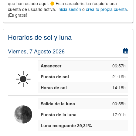
que han estado aquí.
Esta característica requiere una
cuenta de usuario activa.
Inicia sesión
o
crea tu propia cuenta
.
¡Es gratis!
©
Leaflet
JS library for interactive maps
©
OpenStreetMap
,
OpenTopoMap
Horarios de sol y luna
and its contributors
(
CC BY-SH 4.0
)
©
Institut Cartogràfic i Geològic de
Catalunya
(
CC BY-SH 4.0
)
Viernes, 7 Agosto 2026
Amanecer
06:57h
☀️
Puesta de sol
21:16h
Horas de sol
14:18h
Salida de la luna
00:55h
Puesta de la luna
17:01h
Luna menguante 39,31%