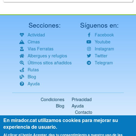
Secciones:
Síguenos en:
Actividad
Facebook
Cimas
Youtube
Vias Ferratas
Instagram
Albergues y refugios
Twitter
Últimos sitios añadidos
Telegram
Rutas
Blog
Ayuda
Condiciones
Privacidad
Blog
Ayuda
Contacto
En mirador.cat utilizamos cookies para mejorar su
2018-2026 ©
mirador.cat
Todos los derechos reservados
experiencia de usuario.
Select
Al clicar el botón Aceptar, das tu consentimiento a nuestro uso de las