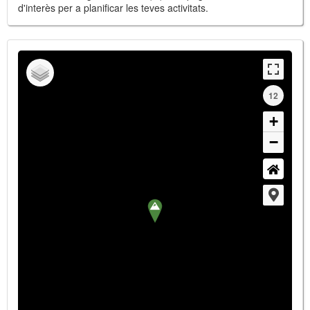
d'interès per a planificar les teves activitats.
12
+
−