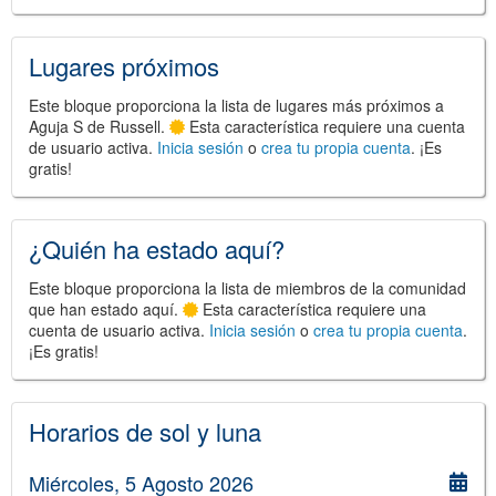
Lugares próximos
Este bloque proporciona la lista de lugares más próximos a
©
Leaflet
Aguja S de Russell.
Esta característica requiere una cuenta
JS library for interactive maps
de usuario activa.
Inicia sesión
o
crea tu propia cuenta
. ¡Es
©
OpenStreetMap
,
OpenTopoMap
and its contributors
gratis!
(
CC BY-SH 4.0
)
©
Institut Cartogràfic i Geològic de
Catalunya
(
CC BY-SH 4.0
)
¿Quién ha estado aquí?
Este bloque proporciona la lista de miembros de la comunidad
que han estado aquí.
Esta característica requiere una
cuenta de usuario activa.
Inicia sesión
o
crea tu propia cuenta
.
¡Es gratis!
Horarios de sol y luna
Miércoles, 5 Agosto 2026