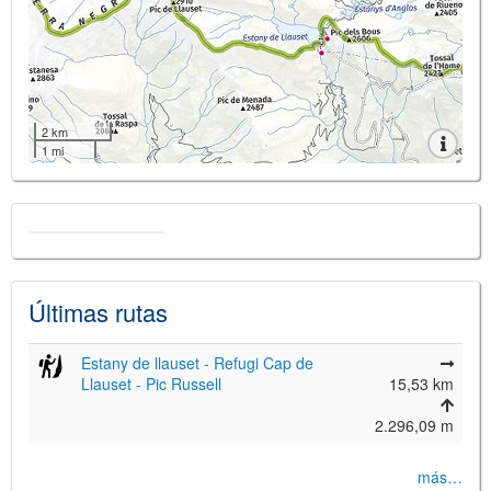
2 km
1 mi
Últimas rutas
Estany de llauset - Refugi Cap de
Llauset - Pic Russell
15,53 km
2.296,09 m
más…