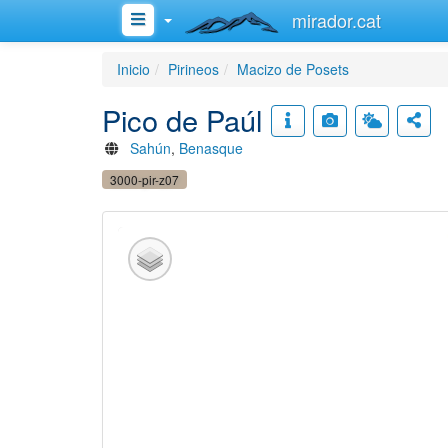
mirador.cat
Inicio
Pirineos
Macizo de Posets
Pico de Paúl
Sahún
,
Benasque
3000-pir-z07