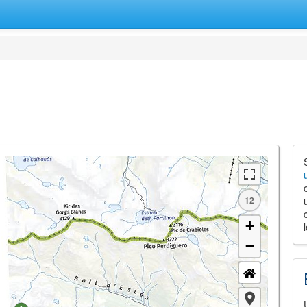
12
+
−