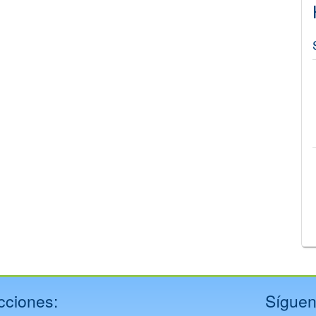
©
Leaflet
JS library for interactive maps
©
OpenStreetMap
,
OpenTopoMap
and its contributors
(
CC BY-SH 4.0
)
©
Institut Cartogràfic i Geològic de Catalunya
(
CC BY-SH 4.0
)
cciones:
Síguen