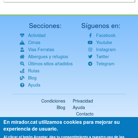
Secciones:
Síguenos en:
Actividad
Facebook
Cimas
Youtube
Vias Ferratas
Instagram
Albergues y refugios
Twitter
Últimos sitios añadidos
Telegram
Rutas
Blog
Ayuda
Condiciones
Privacidad
Blog
Ayuda
Contacto
En mirador.cat utilizamos cookies para mejorar su
2018-2026 ©
mirador.cat
Todos los derechos reservados
experiencia de usuario.
Select
Al clicar el botón Aceptar, das tu consentimiento a nuestro uso de las