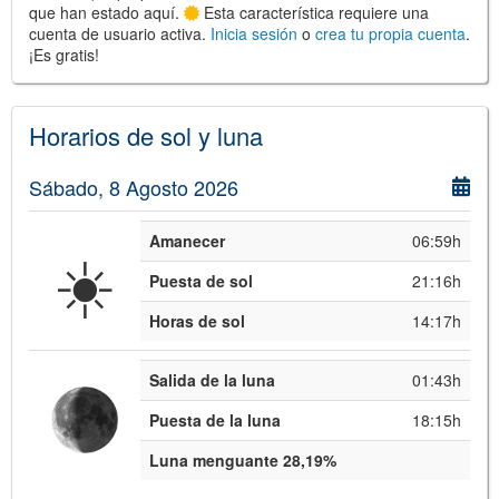
que han estado aquí.
Esta característica requiere una
cuenta de usuario activa.
Inicia sesión
o
crea tu propia cuenta
.
¡Es gratis!
©
Leaflet
JS library for interactive maps
©
OpenStreetMap
,
OpenTopoMap
Horarios de sol y luna
and its contributors
(
CC BY-SH 4.0
)
©
Institut Cartogràfic i Geològic de
Catalunya
(
CC BY-SH 4.0
)
Sábado, 8 Agosto 2026
Amanecer
06:59h
☀️
Puesta de sol
21:16h
Horas de sol
14:17h
Salida de la luna
01:43h
Puesta de la luna
18:15h
Luna menguante 28,19%