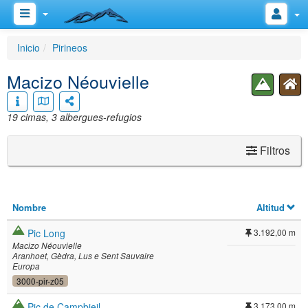
Inicio
Pirineos
Macizo Néouvielle
19 cimas, 3 albergues-refugios
Filtros
Nombre
Altitud
Pic Long
3.192,00 m
Macizo Néouvielle
Aranhoet
Gèdra
Lus e Sent Sauvaire
Europa
3000-pir-z05
Pic de Campbieil
3.173,00 m