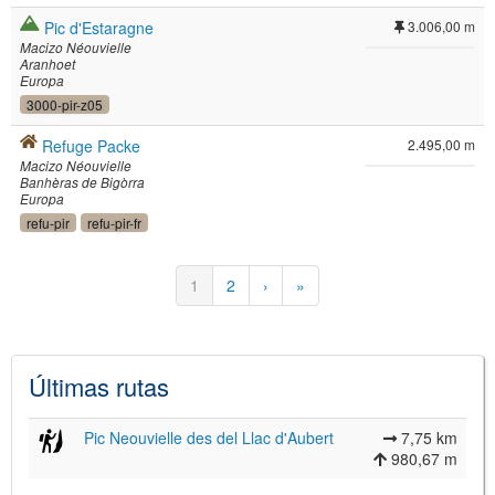
Pic d'Estaragne
3.006,00 m
Macizo Néouvielle
Aranhoet
Europa
3000-pir-z05
Refuge Packe
2.495,00 m
Macizo Néouvielle
Banhèras de Bigòrra
Europa
refu-pir
refu-pir-fr
Paginación
Página
1
Página
2
Siguiente
›
Última
»
actual
página
página
Últimas rutas
Pic Neouvielle des del Llac d'Aubert
7,75 km
980,67 m