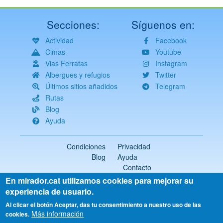
Secciones:
Síguenos en:
Actividad
Facebook
Cimas
Youtube
Vias Ferratas
Instagram
Albergues y refugios
Twitter
Últimos sitios añadidos
Telegram
Rutas
Blog
Ayuda
Condiciones
Privacidad
Blog
Ayuda
Contacto
En mirador.cat utilizamos cookies para mejorar su
2018-2026 ©
mirador.cat
Todos los derechos reservados
experiencia de usuario.
Select
Al clicar el botón Aceptar, das tu consentimiento a nuestro uso de las
Más información
your
cookies.