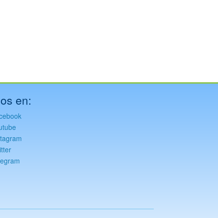
os en:
cebook
utube
stagram
tter
legram