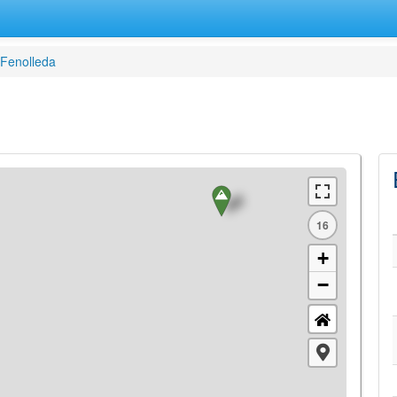
Fenolleda
16
+
−