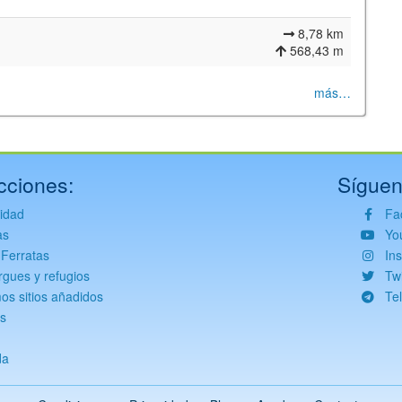
8,78 km
568,43 m
más…
cciones:
Síguen
vidad
Fa
©
Leaflet
JS library for interactive maps
©
OpenStreetMap
,
OpenTopoMap
and its contributors
(
CC BY-SH 4.0
)
as
Yo
©
Institut Cartogràfic i Geològic de Catalunya
(
CC BY-SH 4.0
)
 Ferratas
In
rgues y refugios
Twi
mos sitios añadidos
Te
s
da