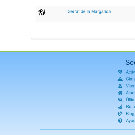
Serrat de la Margarida
Se
Acti
Cim
Vias
Albe
Últi
Ruta
Blog
Ayu