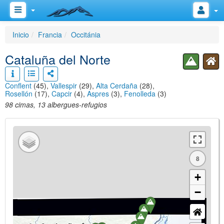
Inicio
Francia
Occitánia
Cataluña del Norte
Conflent
(45),
Vallespir
(29),
Alta Cerdaña
(28),
Rosellón
(17),
Capcir
(4),
Aspres
(3),
Fenolleda
(3)
98 cimas, 13 albergues-refugios
8
+
−