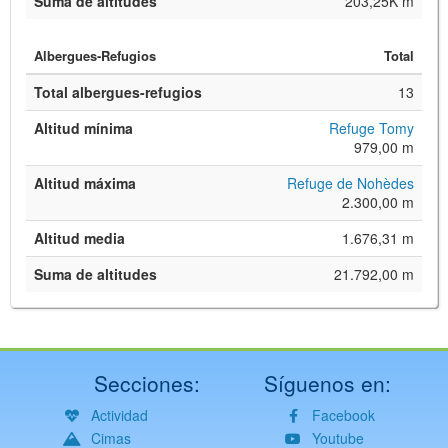
Suma de altitudes
203,25K m
Albergues-Refugios
Total
Total albergues-refugios
13
Altitud mínima
Refuge Tomy
979,00 m
Altitud máxima
Refuge de Nohèdes
2.300,00 m
Altitud media
1.676,31 m
Suma de altitudes
21.792,00 m
Secciones:
Síguenos en:
Actividad
Facebook
Cimas
Youtube