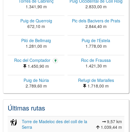
Torres de Cabrenç
Puig Occidental de Coll Roig
1.341,90 m
2.833,00 m
Puig de Querroig
Pic dels Bacivers de Prats
672,10 m
2.844,40 m
Piló de Bellmaig
Puig de l'Estela
1.281,00 m
1.778,00 m
Roc del Comptador
Roc de Fraussa
1.421,30 m
1.450,90 m
©
Leaflet
Puig de Núria
Refugi de Marialles
JS library for interactive maps
©
OpenStreetMap
,
OpenTopoMap
2.789,60 m
1.718,00 m
and its contributors
(
CC BY-SH 4.0
)
©
Institut Cartogràfic i Geològic de
Catalunya
(
CC BY-SH 4.0
)
Últimas rutas
Torre de Madeloc des del coll de la
9,57 km
Serra
1.039,44 m