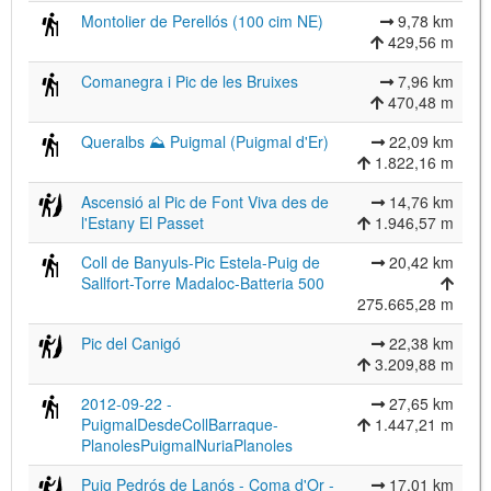
Montolier de Perellós (100 cim NE)
9,78 km
429,56 m
Comanegra i Pic de les Bruixes
7,96 km
470,48 m
Queralbs ⛰ Puigmal (Puigmal d'Er)
22,09 km
1.822,16 m
Ascensió al Pic de Font Viva des de
14,76 km
l'Estany El Passet
1.946,57 m
Coll de Banyuls-Pic Estela-Puig de
20,42 km
Sallfort-Torre Madaloc-Batteria 500
275.665,28 m
Pic del Canigó
22,38 km
3.209,88 m
2012-09-22 -
27,65 km
PuigmalDesdeCollBarraque-
1.447,21 m
PlanolesPuigmalNuriaPlanoles
Puig Pedrós de Lanós - Coma d'Or -
17,01 km