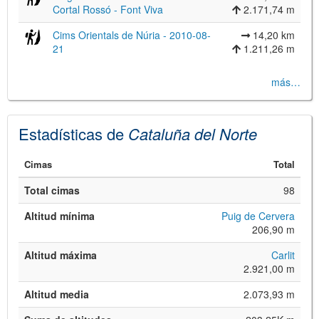
Cortal Rossó - Font Viva
2.171,74 m
Cims Orientals de Núria - 2010-08-
14,20 km
21
1.211,26 m
más…
Estadísticas de
Cataluña del Norte
Cimas
Total
Total cimas
98
Altitud mínima
Puig de Cervera
206,90 m
Altitud máxima
Carlit
2.921,00 m
Altitud media
2.073,93 m