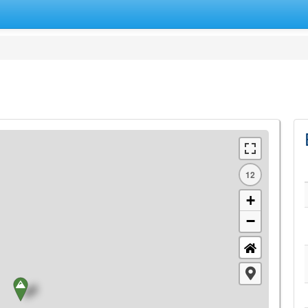
12
+
−