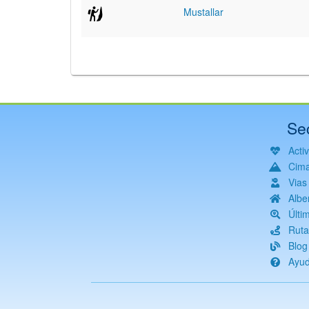
Mustallar
Se
Acti
Cim
Vias
Albe
Últi
Ruta
Blog
Ayu