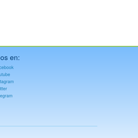
os en:
cebook
utube
stagram
tter
legram