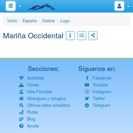
Inicio
España
Galicia
Lugo
Mariña Occidental
Secciones:
Síguenos en:
Actividad
Facebook
Cimas
Youtube
Vias Ferratas
Instagram
Albergues y refugios
Twitter
Últimos sitios añadidos
Telegram
Rutas
Blog
Ayuda