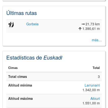
Últimas rutas
Gorbeia
21,73 km
1.390,61 m
más…
©
Leaflet
JS library for interactive maps
Estadísticas de
Euskadi
©
OpenStreetMap
,
OpenTopoMap
and its contributors
(
CC BY-SH 4.0
)
©
Institut Cartogràfic i Geològic de
Cimas
Total
Catalunya
(
CC BY-SH 4.0
)
Total cimas
3
Altitud mínima
Larrunarri
1.342,00 m
Altitud máxima
Aitxuri
1.551,00 m