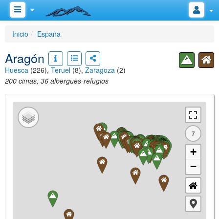
Inicio
España
Aragón
Huesca
(226),
Teruel
(8),
Zaragoza
(2)
200 cimas, 36 albergues-refugios
7
+
−