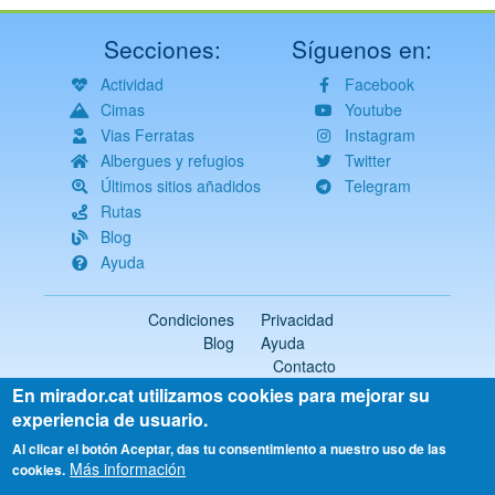
Secciones:
Síguenos en:
Actividad
Facebook
Cimas
Youtube
Vias Ferratas
Instagram
Albergues y refugios
Twitter
Últimos sitios añadidos
Telegram
Rutas
Blog
Ayuda
Condiciones
Privacidad
Blog
Ayuda
Contacto
En mirador.cat utilizamos cookies para mejorar su
2018-2026 ©
mirador.cat
Todos los derechos reservados
experiencia de usuario.
Select
Al clicar el botón Aceptar, das tu consentimiento a nuestro uso de las
Más información
your
cookies.
language