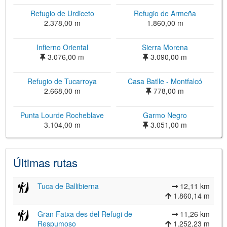
Refugio de Urdiceto
Refugio de Armeña
2.378,00 m
1.860,00 m
Infierno Oriental
Sierra Morena
3.076,00 m
3.090,00 m
Refugio de Tucarroya
Casa Batlle - Montfalcó
2.668,00 m
778,00 m
©
Leaflet
Punta Lourde Rocheblave
Garmo Negro
JS library for interactive maps
©
OpenStreetMap
,
OpenTopoMap
3.104,00 m
3.051,00 m
and its contributors
(
CC BY-SH 4.0
)
©
Institut Cartogràfic i Geològic de
Catalunya
(
CC BY-SH 4.0
)
Últimas rutas
Tuca de Ballibierna
12,11 km
1.860,14 m
Gran Fatxa des del Refugi de
11,26 km
Respumoso
1.252,23 m