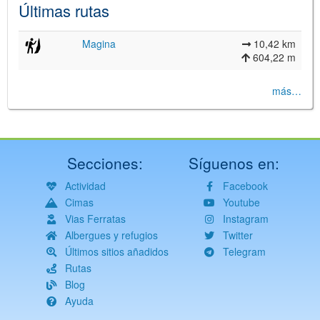
Últimas rutas
Magina
10,42 km
604,22 m
más…
Secciones:
Síguenos en:
Actividad
Facebook
Cimas
Youtube
Vias Ferratas
Instagram
Albergues y refugios
Twitter
Últimos sitios añadidos
Telegram
Rutas
Blog
Ayuda