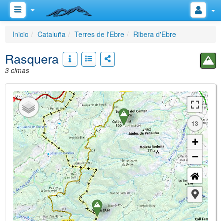
Inicio
Cataluña
Terres de l'Ebre
Ribera d'Ebre
Rasquera
3 cimas
13
+
−