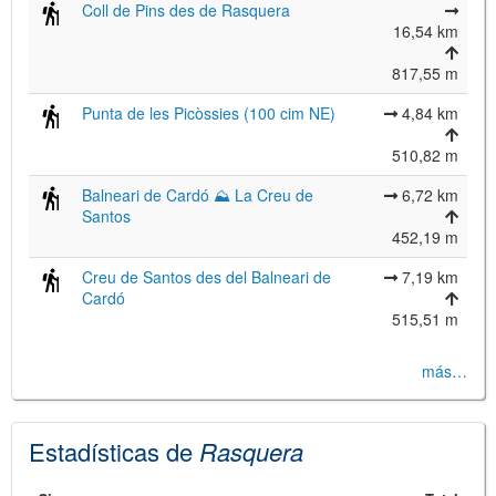
Coll de Pins des de Rasquera
16,54 km
817,55 m
Punta de les Picòssies (100 cim NE)
4,84 km
510,82 m
Balneari de Cardó ⛰ La Creu de
6,72 km
©
Leaflet
Santos
JS library for interactive maps
452,19 m
©
OpenStreetMap
,
OpenTopoMap
and its contributors
(
CC BY-SH 4.0
)
Creu de Santos des del Balneari de
7,19 km
©
Institut Cartogràfic i Geològic de
Cardó
Catalunya
(
CC BY-SH 4.0
)
515,51 m
más…
Estadísticas de
Rasquera