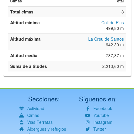
Cimas
Total
Total cimas
3
Altitud mínima
Coll de Pins
499,80 m
Altitud máxima
La Creu de Santos
942,30 m
Altitud media
737,87 m
Suma de altitudes
2.213,60 m
Secciones:
Síguenos en:
Actividad
Facebook
Cimas
Youtube
Vias Ferratas
Instagram
Albergues y refugios
Twitter