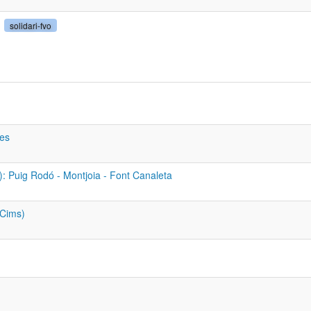
solidari-fvo
res
s): Puig Rodó - Montjoia - Font Canaleta
 Cims)