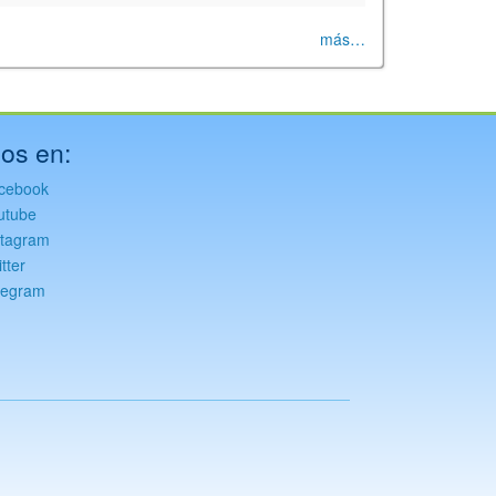
más…
os en:
cebook
utube
stagram
tter
legram