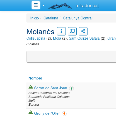
mirador.cat
Inicio
Cataluña
Catalunya Central
Moianès
Collsuspina
(2),
Moià
(2),
Sant Quirze Safaja
(2),
Gran
8 cimas
Nombre
Serrat de Sant Joan
Sostre Comarcal del Moianès
Serralada Prelitoral Catalana
Moià
Europa
Grony de l'Oller