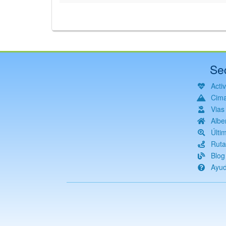
Se
Acti
Cim
Vias
Albe
Últi
Ruta
Blog
Ayu