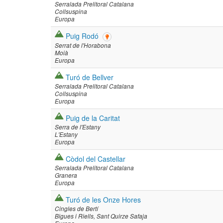
Serralada Prelitoral Catalana
Collsuspina
Europa
Puig Rodó
Serrat de l'Horabona
Moià
Europa
Turó de Bellver
Serralada Prelitoral Catalana
Collsuspina
Europa
Puig de la Caritat
Serra de l'Estany
L'Estany
Europa
Còdol del Castellar
Serralada Prelitoral Catalana
Granera
Europa
Turó de les Onze Hores
Cingles de Bertí
Bigues i Riells
Sant Quirze Safaja