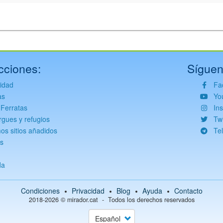
cciones:
Síguen
vidad
Fa
as
Yo
 Ferratas
In
rgues y refugios
Twi
mos sitios añadidos
Te
s
da
Condiciones
Privacidad
Blog
Ayuda
Contacto
2018-2026 ©
mirador.cat
Todos los derechos reservados
Select
your