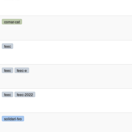
comar-cat
feec
feec
feec-e
feec
feec-2022
solidari-fvo