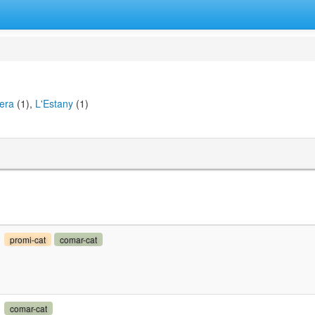
era
(1),
L'Estany
(1)
promi-cat
comar-cat
comar-cat