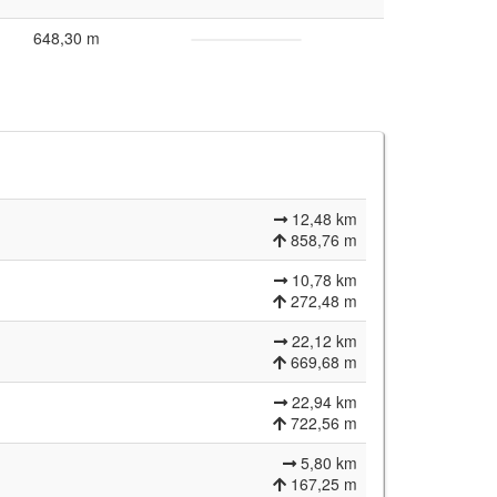
648,30 m
12,48 km
858,76 m
10,78 km
272,48 m
22,12 km
669,68 m
22,94 km
722,56 m
5,80 km
167,25 m