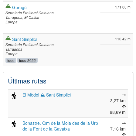
Gurugú
171,00 m
Serralada Prelitoral Catalana
Tarragona
El Catllar
Europa
Sant Simplici
110,42 m
Serralada Prelitoral Catalana
Tarragona
Europa
feec
feec-2022
Últimas rutas
El Mèdol ⛰ Sant Simplici
3,27 km
98,69 m
Bonastre. Cim de la Mola des de la Urb
de la Font de la Gavatxa
7,16 km