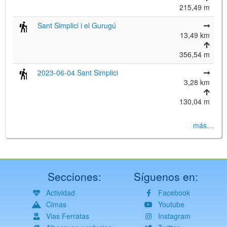
215,49 m
Sant Simplici i el Gurugú
13,49 km
356,54 m
2023-06-04 Sant Simplici
3,28 km
130,04 m
más…
Secciones:
Síguenos en:
Actividad
Facebook
Cimas
Youtube
Vias Ferratas
Instagram