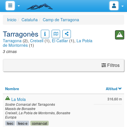
Inicio
Cataluña
Camp de Tarragona
Tarragonès
Tarragona
(2),
Creixell
(1),
El Catllar
(1),
La Pobla
de Montornès
(1)
3 cimas
Filtros
Nombre
Altitud
La Mola
316,60 m
Sostre Comarcal del Tarragonès
Massís de Bonastre
Creixell
La Pobla de Montornès
Bonastre
Europa
feec
feec-e
comar-cat